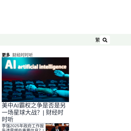
繁
搜索
更多
财经时时听
美中AI霸权之争是否是另
一场星球大战？| 财经时
时听
李强2025年政府工作报
告透露哪些重要信息？|