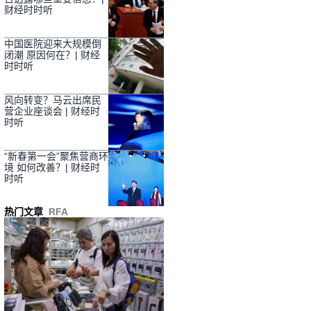
财经时时听
中国医院迎来大规模倒
闭潮 原因何在？| 财经
时时听
风向转变？马云出席民
营企业座谈会 | 财经时
时听
“新春第一会”聚焦营商环
境 如何改善？| 财经时
时听
热门文章
RFA