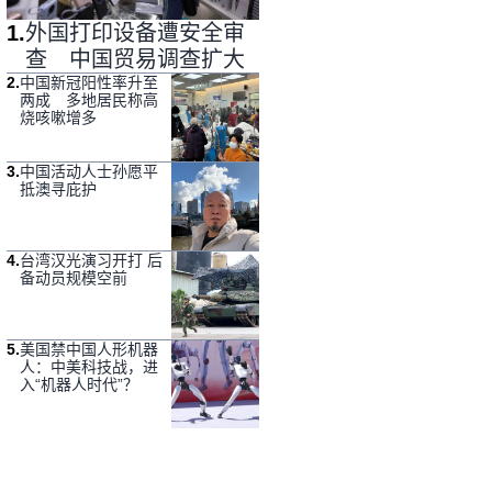
1
.
外国打印设备遭安全审
查 中国贸易调查扩大
2
.
中国新冠阳性率升至
两成 多地居民称高
烧咳嗽增多
3
.
中国活动人士孙愿平
抵澳寻庇护
4
.
台湾汉光演习开打 后
备动员规模空前
5
.
美国禁中国人形机器
人：中美科技战，进
入“机器人时代”？