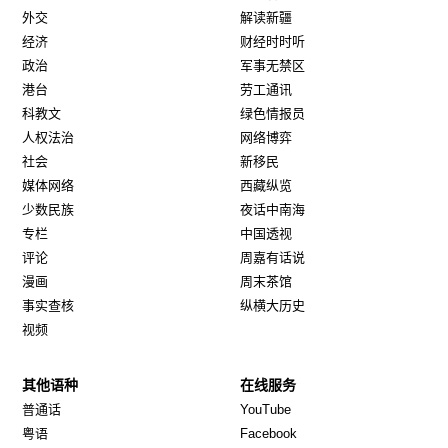
外交
解读新疆
经济
财经时时听
政治
军事无禁区
港台
劳工通讯
科教文
绿色情报员
人权法治
网络博弈
社会
新移民
媒体网络
西藏纵览
少数民族
夜话中南海
专栏
中国透视
评论
周嘉有话说
漫画
周末茶馆
事实查核
纵横大历史
视频
其他语种
在线服务
Opens in new window
Opens in new window
普通话
YouTube
Opens in new window
Opens in new window
粤语
Facebook