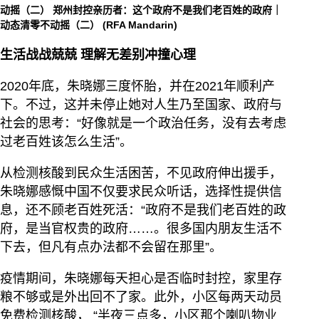
动摇（二）
郑州封控亲历者：这个政府不是我们老百姓的政府｜
动态清零不动摇（二）
(RFA Mandarin)
生活战战兢兢 理解无差别冲撞心理
2020年底，朱晓娜三度怀胎，并在2021年顺利产
下。不过，这并未停止她对人生乃至国家、政府与
社会的思考：“好像就是一个政治任务，没有去考虑
过老百姓该怎么生活”。
从检测核酸到民众生活困苦，不见政府伸出援手，
朱晓娜感慨中国不仅要求民众听话，选择性提供信
息，还不顾老百姓死活：“政府不是我们老百姓的政
府，是当官权贵的政府……。很多国内朋友生活不
下去，但凡有点办法都不会留在那里”。
疫情期间，朱晓娜每天担心是否临时封控，家里存
粮不够或是外出回不了家。此外，小区每两天动员
免费检测核酸， “半夜三点多，小区那个喇叭物业