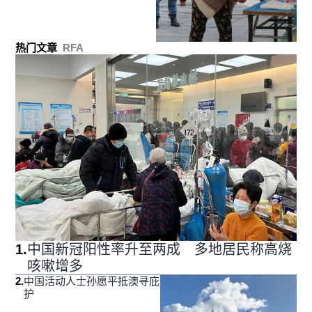
热门文章
RFA
1
.
中国新冠阳性率升至两成 多地居民称高烧
咳嗽增多
2
.
中国活动人士孙愿平抵澳寻庇
护