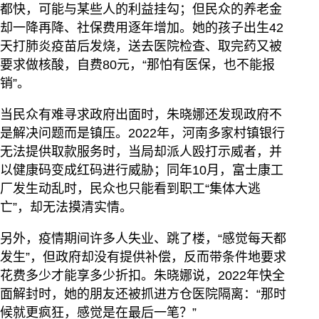
都快，可能与某些人的利益挂勾；但民众的养老金
却一降再降、社保费用逐年增加。她的孩子出生42
天打肺炎疫苗后发烧，送去医院检查、取完药又被
要求做核酸，自费80元，“那怕有医保，也不能报
销”。
当民众有难寻求政府出面时，朱晓娜还发现政府不
是解决问题而是镇压。2022年，河南多家村镇银行
无法提供取款服务时，当局却派人殴打示威者，并
以健康码变成红码进行威胁；同年10月，富士康工
厂发生动乱时，民众也只能看到职工“集体大逃
亡”，却无法摸清实情。
另外，疫情期间许多人失业、跳了楼，“感觉每天都
发生”，但政府却没有提供补偿，反而带条件地要求
花费多少才能享多少折扣。朱晓娜说，2022年快全
面解封时，她的朋友还被抓进方仓医院隔离：“那时
候就更疯狂，感觉是在最后一笔？”