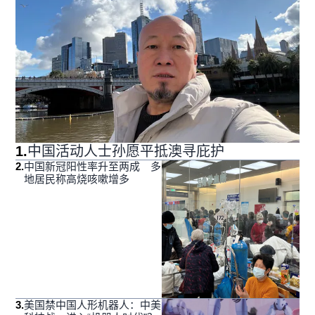
1
.
中国活动人士孙愿平抵澳寻庇护
2
.
中国新冠阳性率升至两成 多
地居民称高烧咳嗽增多
3
.
美国禁中国人形机器人：中美