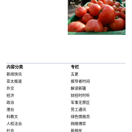
内容分类
专栏
新闻快讯
五更
亚太报道
报导者时间
外交
解读新疆
经济
财经时时听
政治
军事无禁区
港台
劳工通讯
科教文
绿色情报员
人权法治
网络博弈
社会
新移民