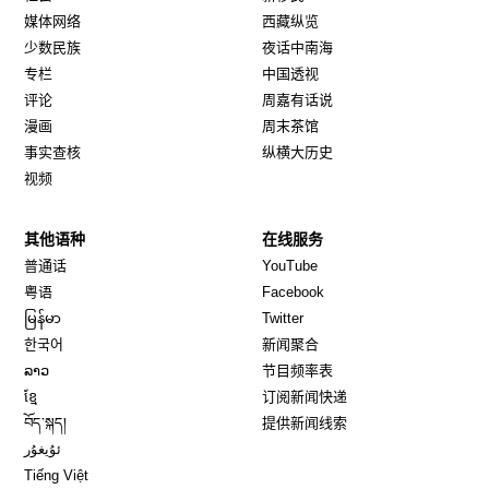
媒体网络
西藏纵览
少数民族
夜话中南海
专栏
中国透视
评论
周嘉有话说
漫画
周末茶馆
事实查核
纵横大历史
视频
其他语种
在线服务
Opens in new window
Opens in new window
普通话
YouTube
Opens in new window
Opens in new window
粤语
Facebook
Opens in new window
Opens in new window
မြန်မာ
Twitter
Opens in new window
한국어
新闻聚合
Opens in new window
ລາວ
节目频率表
Opens in new window
ខ្មែ
订阅新闻快递
Opens in new window
བོད་སྐད།
提供新闻线索
Opens in new window
ئۇيغۇر
Opens in new window
Tiếng Việt