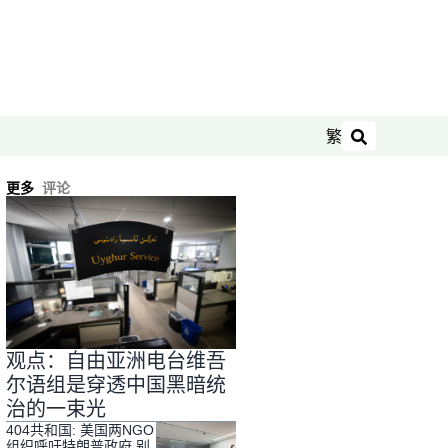
繁
搜索
更多
评论
观点：自由亚洲电台维吾
尔语组是穿透中国黑暗统
治的一束光
404共和国: 美国两NGO
组织呼吁特朗普政府 别