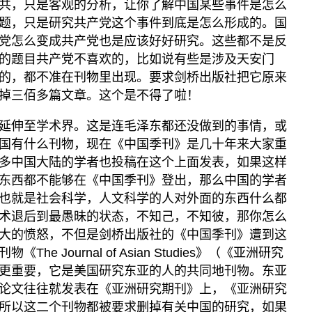
共，只是客观的分析，让你了解中国某些事件是怎么
题，只是研究共产党这个事件到底是怎么形成的。国
党怎么变成共产党也是应该好好研究。这些都不是反
的题目共产党不喜欢的，比如说有些是涉及天安门
的，都不准在刊物里出现。要求剑桥出版社把它原来
掉三佰多篇文章。这个是不得了啦！
延伸至学术界。这是连毛泽东都还没做到的事情，或
国有什么刊物，现在《中国季刊》是几十年来大家重
多中国大陆的学者也投稿在这个上面发表，如果这样
东西都不能够在《中国季刊》登出，那么中国的学者
也就是社会科学，人文科学的人对外面的东西什么都
术退后到最愚昧的状态，不知己，不知彼，那你怎么
大的愤怒，不但是剑桥出版社的《中国季刊》遭到这
e Journal of Asian Studies》（《亚洲研究
更重要，它是美国研究东亚的人的共同地刊物。东亚
论文往往就发表在《亚洲研究期刊》上，《亚洲研究
所以这二个刊物都被要求删掉有关中国的研究，如果