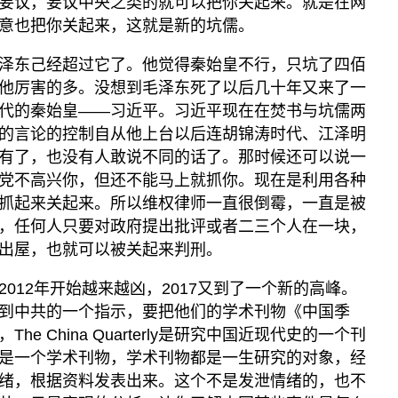
妄议，妄议中央之类的就可以把你关起来。就是在网
意也把你关起来，这就是新的坑儒。
视频
显示 视频 个子部分
泽东己经超过它了。他觉得秦始皇不行，只坑了四佰
亚洲很想聊
他厉害的多。没想到毛泽东死了以后几十年又来了一
观点
代的秦始皇——习近平。习近平现在在焚书与坑儒两
的言论的控制自从他上台以后连胡锦涛时代、江泽明
专题与访谈
有了，也没有人敢说不同的话了。那时候还可以说一
兵家常事
党不高兴你，但还不能马上就抓你。现在是利用各种
抓起来关起来。所以维权律师一直很倒霉，一直是被
，任何人只要对政府提出批评或者二三个人在一块，
出屋，也就可以被关起来判刑。
012年开始越来越凶，2017又到了一个新的高峰。
到中共的一个指示，要把他们的学术刊物《中国季
ly），The China Quarterly是研究中国近现代史的一个刊
是一个学术刊物，学术刊物都是一生研究的对象，经
绪，根据资料发表出来。这个不是发泄情绪的，也不