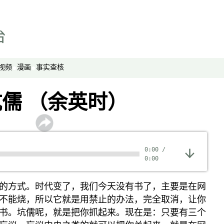
报导者时间
新移民
纵横大历史
网络博弈
视频
漫画
事实查核
西藏纵览
儒 （余英时）
解读新疆
财经时时听
评论
0:00
/
播客
0:00
显示 播客 个子部分
《亚太报道》音频
的方式。时代变了，我们今天没有书了，主要是在网
漫画
不能烧，所以它就是用禁止的办法，完全取消，让你
书。坑儒呢，就是把你抓起来。现在是：只要有三个
事实查核