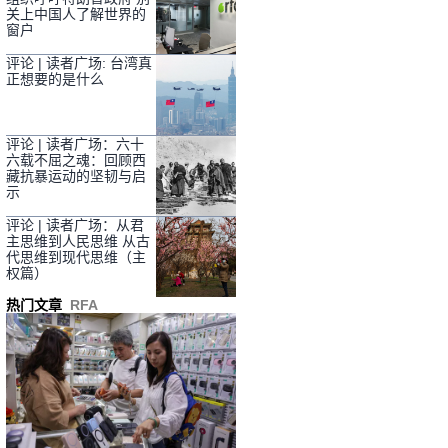
关上中国人了解世界的
窗户
评论 | 读者广场: 台湾真
正想要的是什么
评论 | 读者广场：六十
六载不屈之魂：回顾西
藏抗暴运动的坚韧与启
示
评论 | 读者广场：从君
主思维到人民思维 从古
代思维到现代思维（主
权篇）
热门文章
RFA