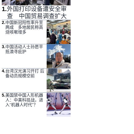
1
.
外国打印设备遭安全审
查 中国贸易调查扩大
2
.
中国新冠阳性率升至
两成 多地居民称高
烧咳嗽增多
3
.
中国活动人士孙愿平
抵澳寻庇护
4
.
台湾汉光演习开打 后
备动员规模空前
5
.
美国禁中国人形机器
人：中美科技战，进
入“机器人时代”？