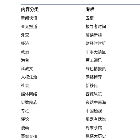
内容分类
专栏
新闻快讯
五更
亚太报道
报导者时间
外交
解读新疆
经济
财经时时听
政治
军事无禁区
港台
劳工通讯
科教文
绿色情报员
人权法治
网络博弈
社会
新移民
媒体网络
西藏纵览
少数民族
夜话中南海
专栏
中国透视
评论
周嘉有话说
漫画
周末茶馆
事实查核
纵横大历史