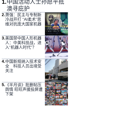
1
.
中国活动人士孙愿平抵
澳寻庇护
2
.
萧强：民主与专制新
冷战开打 “AI柔术”思
维对抗庞大国家机器
3
.
美国禁中国人形机器
人：中美科技战，进
入“机器人时代”？
4
.
中国新规纳入技术安
全 科技人员出境受
关注
5
.
《半月谈》批删帖压
舆情 旺旺声援投屏遭
下架