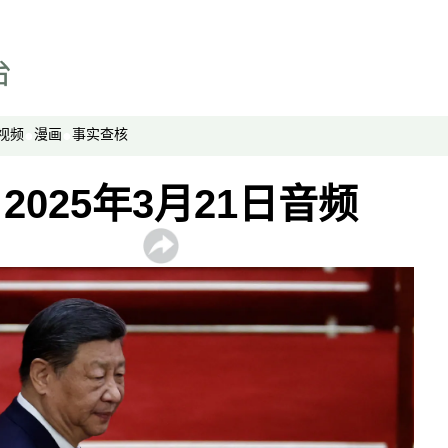
劳工通讯
绿色情报员
周嘉有话说
周末茶馆
视频
漫画
事实查核
夜话中南海
报导者时间
025年3月21日音频
新移民
纵横大历史
网络博弈
西藏纵览
解读新疆
财经时时听
评论