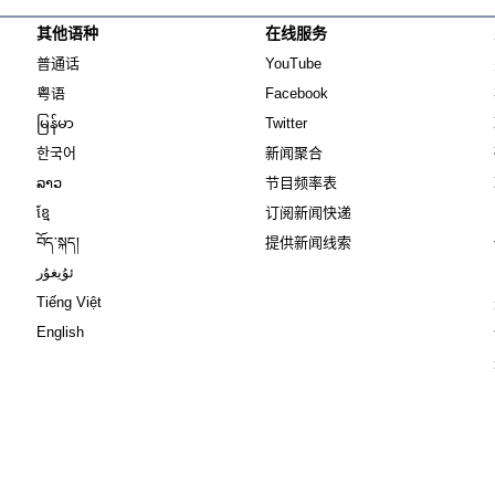
其他语种
在线服务
Opens in new window
Opens in new window
普通话
YouTube
Opens in new window
Opens in new window
粤语
Facebook
Opens in new window
Opens in new window
မြန်မာ
Twitter
Opens in new window
한국어
新闻聚合
Opens in new window
ລາວ
节目频率表
Opens in new window
ខ្មែ
订阅新闻快递
Opens in new window
བོད་སྐད།
提供新闻线索
Opens in new window
ئۇيغۇر
Opens in new window
Tiếng Việt
Opens in new window
English