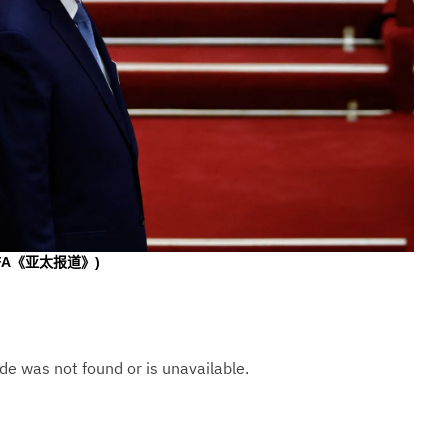
播客
显示 播客 个子部分
《亚太报道》音频
漫画
事实查核
视频
显示 视频 个子部分
亚洲很想聊
RFA《亚太报道》)
观点
专题与访谈
兵家常事