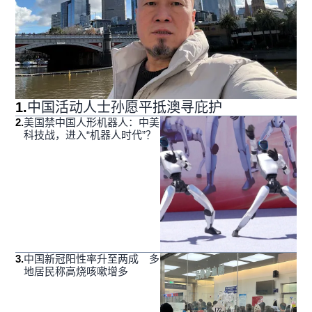
1
.
中国活动人士孙愿平抵澳寻庇护
2
.
美国禁中国人形机器人：中美
科技战，进入“机器人时代”？
3
.
中国新冠阳性率升至两成 多
地居民称高烧咳嗽增多