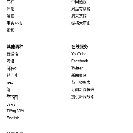
专栏
中国透视
评论
周嘉有话说
漫画
周末茶馆
事实查核
纵横大历史
视频
其他语种
在线服务
Opens in new window
Opens in new window
普通话
YouTube
Opens in new window
Opens in new window
粤语
Facebook
Opens in new window
Opens in new window
မြန်မာ
Twitter
Opens in new window
한국어
新闻聚合
Opens in new window
ລາວ
节目频率表
Opens in new window
ខ្មែ
订阅新闻快递
Opens in new window
བོད་སྐད།
提供新闻线索
Opens in new window
ئۇيغۇر
Opens in new window
Tiếng Việt
Opens in new window
English