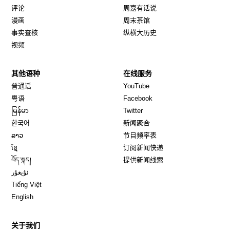
评论
周嘉有话说
漫画
周末茶馆
事实查核
纵横大历史
视频
其他语种
在线服务
Opens in new window
Opens in new window
普通话
YouTube
Opens in new window
Opens in new window
粤语
Facebook
Opens in new window
Opens in new window
မြန်မာ
Twitter
Opens in new window
한국어
新闻聚合
Opens in new window
ລາວ
节目频率表
Opens in new window
ខ្មែ
订阅新闻快递
Opens in new window
བོད་སྐད།
提供新闻线索
Opens in new window
ئۇيغۇر
Opens in new window
Tiếng Việt
Opens in new window
English
关于我们