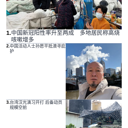
1
.
中国新冠阳性率升至两成 多地居民称高烧
咳嗽增多
2
.
中国活动人士孙愿平抵澳寻庇
护
3
.
台湾汉光演习开打 后备动员
规模空前