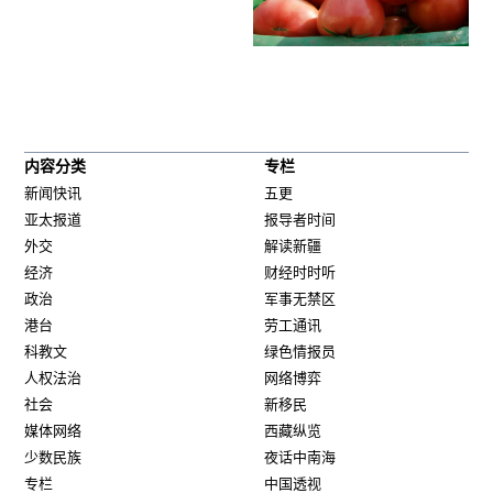
内容分类
专栏
新闻快讯
五更
亚太报道
报导者时间
外交
解读新疆
经济
财经时时听
政治
军事无禁区
港台
劳工通讯
科教文
绿色情报员
人权法治
网络博弈
社会
新移民
媒体网络
西藏纵览
少数民族
夜话中南海
专栏
中国透视