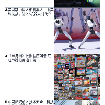
3
.
美国禁中国人形机器人：中美
科技战，进入“机器人时代”？
4
.
《半月谈》批删帖压舆情 旺
旺声援投屏遭下架
5
.
中国新规纳入技术安全 科技