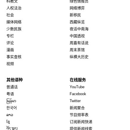
科教文
绿色情报员
人权法治
网络博弈
社会
新移民
媒体网络
西藏纵览
少数民族
夜话中南海
专栏
中国透视
评论
周嘉有话说
漫画
周末茶馆
事实查核
纵横大历史
视频
其他语种
在线服务
Opens in new window
Opens in new window
普通话
YouTube
Opens in new window
Opens in new window
粤语
Facebook
Opens in new window
Opens in new window
မြန်မာ
Twitter
Opens in new window
한국어
新闻聚合
Opens in new window
ລາວ
节目频率表
Opens in new window
ខ្មែ
订阅新闻快递
Opens in new window
བོད་སྐད།
提供新闻线索