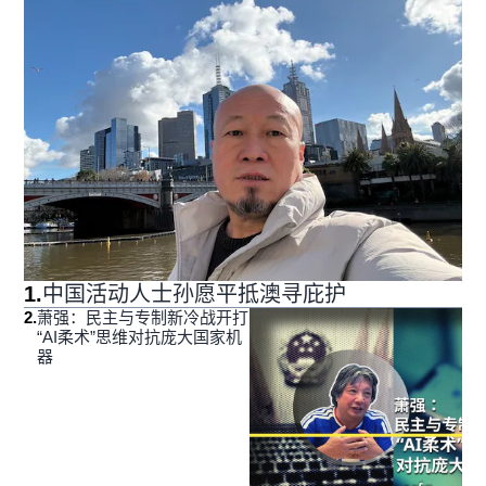
1
.
中国活动人士孙愿平抵澳寻庇护
2
.
萧强：民主与专制新冷战开打
“AI柔术”思维对抗庞大国家机
器