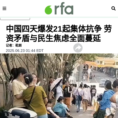
内容分类
搜
跳至主内容
中国四天爆发21起集体抗争 劳
资矛盾与民生焦虑全面蔓延
记者：乾朗
2025.06.23 01:44 EDT