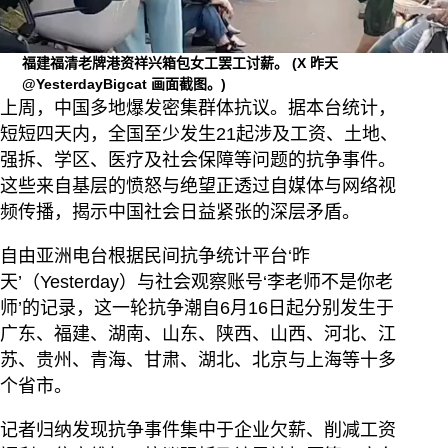
福建福清老牌港资祥兴箱包女工罢工讨薪。
(X 昨天
@YesterdayBigcat 画面截图。)
上周，中国多地爆发密集群体抗议。据本台统计，
短短四天内，全国至少发生21起涉及工资、土地、
强拆、学区、医疗及社会保障等问题的抗争事件。
这些来自基层的愤怒与绝望正透过自媒体与网络视
频传播，揭示中国社会日益紧张的深层矛盾。
自由亚洲电台根据民间抗争统计平台‘昨
天’（Yesterday）与社会观察账号‘李老师不是你老
师’的记录，这一轮抗争潮自6月16日起分别发生于
广东、福建、湖南、山东、陕西、山西、河北、江
苏、贵州、青海、甘肃、湖北、北京与上海等十多
个省市。
记者归纳发现抗争事件集中于企业欠薪、削减工资