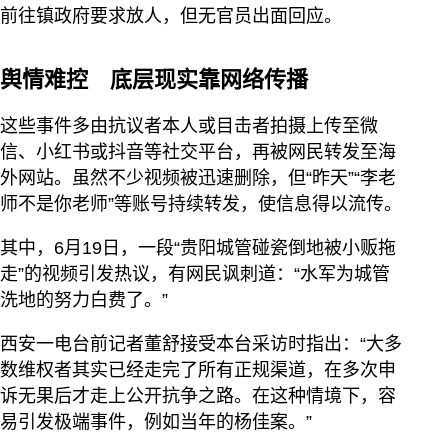
前往镇政府要求放人，但无官员出面回应。
舆情难控 底层现实靠网络传播
这些事件多由抗议者本人或目击者拍摄上传至微
信、小红书或抖音等社交平台，再被网民转发至海
外网站。虽然不少视频被迅速删除，但“昨天”“李老
师不是你老师”等账号持续转发，使信息得以流传。
其中，6月19日，一段“贵阳城管碰瓷倒地被小贩拖
走”的视频引发热议，有网民讽刺道：“水军为城管
洗地的努力白费了。”
西安一电台前记者董舒接受本台采访时指出：“大多
数维权者其实已经走完了所有正规渠道，在多次申
诉无果后才走上公开抗争之路。在这种情境下，容
易引发极端事件，例如当年的杨佳案。”