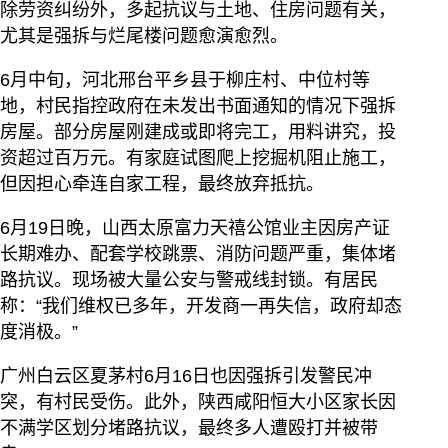
除劳资纠纷外，多起抗议与土地、住房问题有关，
尤其是强拆与烂尾楼问题愈演愈烈。
6月中旬，河北邢台平乡县于柳庄村、中位村等
地，村民指控政府在未发出书面通知的情况下强拆
房屋。部分房屋刚建成或即将完工，用料讲究，投
资超过百万元。有家庭试图爬上挖掘机阻止施工，
但因担心牵连自家工程，最终放弃抵抗。
6月19日晚，山西太原富力天禧公馆业主因房产证
长期难办、配套学校跳票、消防问题严重，集体堵
路抗议。现场被大量公安与警戒线封锁。有居民
称：“我们维权已多年，开发商一再失信，政府却态
度消极。”
广州白云区夏茅村6月16日也因强拆引发警民冲
突，有村民受伤。此外，陕西咸阳恒大小区家长因
不满学区划分堵路抗议，最终多人遭殴打并被带