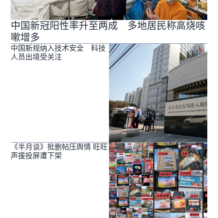
中国新冠阳性率升至两成 多地居民称高烧咳
嗽增多
中国新规纳入技术安全 科技
人员出境受关注
《半月谈》批删帖压舆情 旺旺
声援投屏遭下架