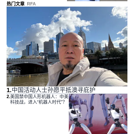
热门文章
RFA
1
.
中国活动人士孙愿平抵澳寻庇护
2
.
美国禁中国人形机器人：中美
科技战，进入“机器人时代”？