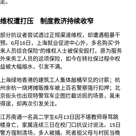
走。
维权遭打压 制度救济持续收窄
部分抗议者尝试透过正规渠道维权，却遭遇粗暴干
预。6月16日，上海就业促进中心外，多名购买“外
来人员综合保险”的维权人士被保安殴打。原为服务
外来务工人员的这项保险，如今在转社保过程中权
益被大幅缩水，引发不满。
上海绿地香港的建筑工人集体敲桶罕见的讨薪；杭
州余杭一烧烤摊贩推车被上百名警察强行扣押；北
京街头也出现特警驾车企图拦截访民的场景，虽未
得逞，却再次引发关注。
江苏南通一名高二学生6月13日因不堪教师辱骂跳
楼身亡，家属连续三日在校门口抗议讨说法。15日
警方强制清场，多人被捕。死者祖父母与村民当晚