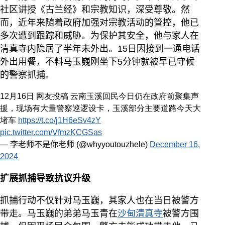
社区讲授《古兰经》和宗教知识，深受尊敬。然
而，近年来随着政府加强对宗教活动的管控，他已
多次遭到跟踪和威胁。为保护其安全，他与家人在
清真寺内隐居了半年未外出。15日因接到一通电话
外出用餐，不料马玉巍刚坐下5分钟就被早已守候
的警察抓捕。
12月16日 网友投稿 云南玉溪回民今日仍在政府前聚集声
援，现场有大量警察巡逻设卡，玉溪部分主要道路今天大
堵车
https://t.co/j1H6eSv4zY
pic.twitter.com/VfmzKCGSas
— 李老师不是你老师 (@whyyoutouzhele)
December 16,
2024
扩展抓捕导致抗议升级
抓捕行动不仅针对马玉巍，其家人也在当日被警方
带走。马玉巍的弟弟马玉青在
沙甸清真寺
被警方围