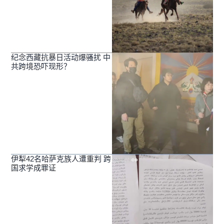
纪念西藏抗暴日活动爆骚扰 中
共跨境恐吓现形？
伊犁42名哈萨克族人遭重判 跨
国求学成罪证