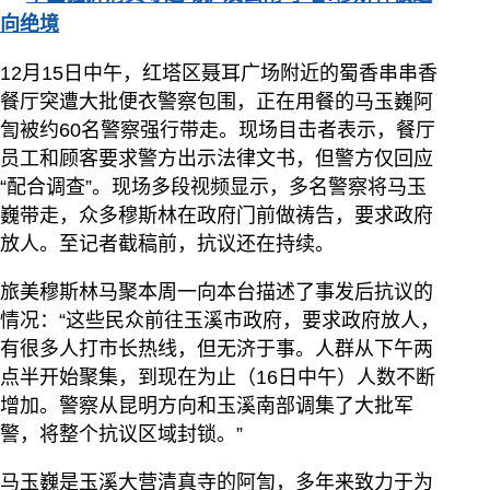
向绝境
12月15日中午，红塔区聂耳广场附近的蜀香串串香
餐厅突遭大批便衣警察包围，正在用餐的马玉巍阿
訇被约60名警察强行带走。现场目击者表示，餐厅
员工和顾客要求警方出示法律文书，但警方仅回应
“配合调查”。现场多段视频显示，多名警察将马玉
巍带走，众多穆斯林在政府门前做祷告，要求政府
放人。至记者截稿前，抗议还在持续。
旅美穆斯林马聚本周一向本台描述了事发后抗议的
情况：“这些民众前往玉溪市政府，要求政府放人，
有很多人打市长热线，但无济于事。人群从下午两
点半开始聚集，到现在为止（16日中午）人数不断
增加。警察从昆明方向和玉溪南部调集了大批军
警，将整个抗议区域封锁。”
马玉巍是玉溪大营清真寺的阿訇，多年来致力于为