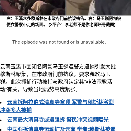
左：玉溪众多穆斯林在市政府门前抗议祷告。右：马玉巍阿訇被
便衣警察带走的场面。
(X平台：李老师不是你老师账号截图)
云南玉溪市因知名阿訇马玉巍遭警方逮捕引发大批
穆斯林聚集，在市政府门前抗议，要求释放马玉
巍。此次抓捕行动被指与政府认定其“非法宗教活
动”有关，导致当地局势高度紧张。
云南拆阿拉伯式清真寺穹顶 军警与穆斯林激烈
冲突多人被捕
云南最大清真寺或遭强拆 警民冲突视频曝光
中国强拆清真寺运动扩及云南 学者:穆斯林被逼