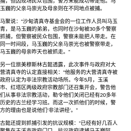
捕，但因现场民众包围，警方未能成功带走他。马
玉巍的父亲马崇光及母亲则在不同地点被捕。
马聚说：“沙甸清真寺基金会的一位工作人员叫马玉
青，是马玉巍的弟弟，也同时在沙甸被30多个警察
抓捕，但警察被民众包围，警察未能把人带走。在
同一时间段，马玉巍的父亲马崇光也被警察带走，
马玉巍的母亲昨天也被抓走。“
另一位旅美穆斯林古懿透露，此次事件与政府对大
营清真寺的认定直接相关：“他服务的大营清真寺被
政府认定为非法宗教活动场所。今年5月，玉溪
市、红塔区两级政府宗教部门还召集开会，警告他
们从事非法宗教活动，勒令他们关闭已经有20多年
历史的古兰经学习班。而这一次抓他们的时候，警
方的理由也是说他们‘非法讲经’。”
古懿还提到抓捕引发的抗议规模：“已经有好几百人
聚集在玉溪市政府门口，抗议政府逮捕马玉巍阿