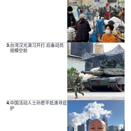
3
.
台湾汉光演习开打 后备动员
规模空前
4
.
中国活动人士孙愿平抵澳寻庇
护