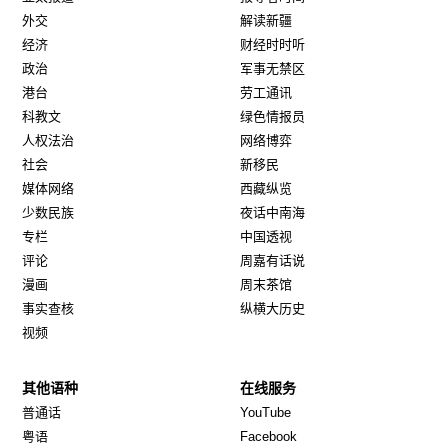
外交
解读新疆
经济
财经时时听
政治
军事无禁区
港台
劳工通讯
科教文
绿色情报员
人权法治
网络博弈
社会
新移民
媒体网络
西藏纵览
少数民族
夜话中南海
专栏
中国透视
评论
周嘉有话说
漫画
周末茶馆
事实查核
纵横大历史
视频
其他语种
在线服务
Opens in new window
Opens in new window
普通话
YouTube
Opens in new window
Opens in new window
粤语
Facebook