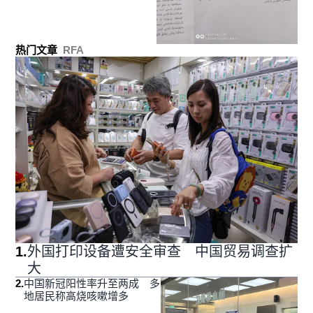
热门文章
RFA
1
.
外国打印设备遭安全审查 中国贸易调查扩
大
2
.
中国新冠阳性率升至两成 多
地居民称高烧咳嗽增多