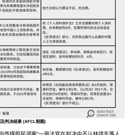
例及判决结果
(AFCL制图)
“指传媒假民调案”一审法官在判决中不认林靖东等人