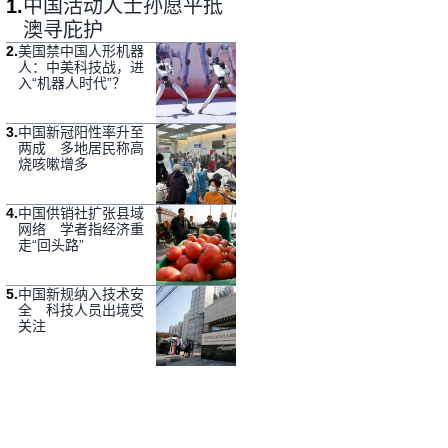
1
.
中国活动人士孙愿平抵
澳寻庇护
2
.
美国禁中国人形机器
人：中美科技战，进
入“机器人时代”？
3
.
中国新冠阳性率升至
两成 多地居民称高
烧咳嗽增多
4
.
中国供销社扩张县域
网络 学者指经济重
走“回头路”
5
.
中国新规纳入技术安
全 科技人员出境受
关注