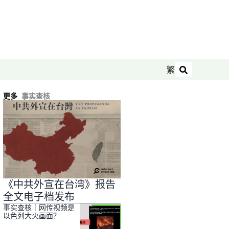
繁
搜索
更多
事实查核
《中共外宣在台湾》报告
全文电子档发布
事实查核｜网传视频是
以色列大火画面？