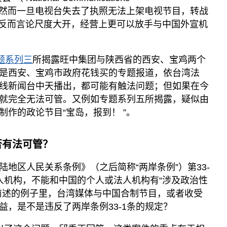
的监管，然而一旦电视台失去了执照无法上架电视节目，转战
后，反而言论尺度大开，经营上更可以放手与中国外宣机
题系列三
所揭露旺中集团与陕西省的西安、宝鸡两个
是西安、宝鸡市政府花钱买的专题报道，依台湾法
线新闻台中天播出，都可能有触法问题；但如果在今
就完全无法可管。又例如专题系列五所揭露，疑似由
作的政论节目“宝岛，报到！ ”。
否有法可管？
地区人民关系条例》（之后简称“两岸条例”）第33-
人机构，不能和中国的个人或法人机构有“涉及政治性
前述的例子里，台湾媒体与中国合制节目，或者收受
益，是不是违反了两岸条例33-1条的规定？