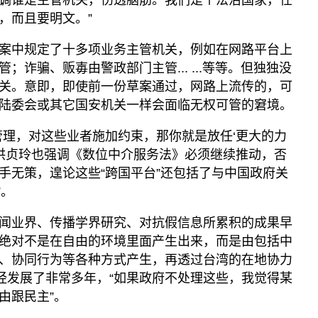
调谁是主管机关，伤透脑筋。我们是个法治国家，任
，而且要明文。”
案中规定了十多项业务主管机关，例如在网路平台上
；诈骗、贩毐由警政部门主管... ...等等。但独独没
关。意即，即使前一份草案通过，网路上流传的，可
陆委会或其它国安机关一样会面临无权可管的窘境。
管理，对这些业者施加约束，那你就是放任‘更大的力
”洪贞玲也强调《数位中介服务法》必须继续推动，否
手无策，遑论这些“跨国平台”还包括了与中国政府关
”。
闻业界、传播学界研究、对抗假信息所累积的成果早
绝对不是在自由的环境里面产生出来，而是由包括中
、协同行为等各种方式产生，再透过台湾的在地协力
路径已经发展了非常多年，“如果政府不处理这些，我觉得某
由跟民主”。