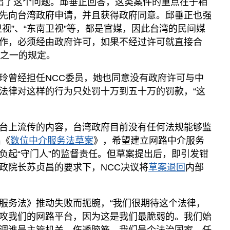
提出了这个问题。邱垂正回答，这类案件的重点在于相
先向台湾政府申请，并且获得政府同意。邱垂正也强
视”、“东南卫视”等，都是官媒，因此台湾的民间媒
作，必须经由政府许可，如果不经过许可就直接合
条之一的规定。
玲曾经担任NCC委员，她也同意没有政府许可与中
法律对这样的行为只处罚十万到五十万的罚款，“这
台上流传的内容，台湾政府目前没有任何法规能够监
出《
数位中介服务法草案
》，希望建立网路中介服务
负起“守门人”的监督责任。但草案提出后，即引发钳
政院长苏贞昌的要求下，NCC决议将
草案退回
内部
服务法》推动失败而扼腕，“我们很期待这个法律，
攻我们的网路平台，因为这是我们最脆弱的。我们始