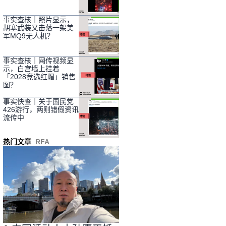
事实查核｜照片显示，
胡塞武装又击落一架美
军MQ9无人机？
事实查核｜网传视频显
示，白宫墙上挂着
「2028竞选红帽」销售
图？
事实快查｜关于国民党
426游行，两则错假资讯
流传中
热门文章
RFA