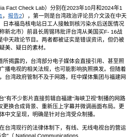
act Check Lab）分别在2023年10月和2024年1
1
，
报告2
），第一则是台湾政治评论员介文汲在中天
称，日本福岛核电站日工人接触到核污染水后送医情况
新北市）前县长周锡玮批评台湾从美国买F- 16战
样是中天政论节目。两者都被证实是错误资讯，但仍被
疑美、疑日的素材。
报道所揭露的，台湾部分电子媒体会直接引用、甚至照
广播电视的相关法规，也可能影响执照换发。但随着
，台湾政府管制不及于网路，旺中媒体集团与福建网
二台”有不少影片直接剪辑自福建“海峡卫视”制播的网路
仅仅更换合成背景、重新压上字幕并微调画面布局。更
体中文呈现，明确是针对台湾受众制播。
在台湾现行的法律体制下，有线、无线电视台的营运
ational Communications