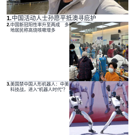
1
.
中国活动人士孙愿平抵澳寻庇护
2
.
中国新冠阳性率升至两成 多
地居民称高烧咳嗽增多
3
.
美国禁中国人形机器人：中美
科技战，进入“机器人时代”？