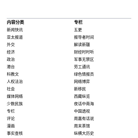
内容分类
专栏
新闻快讯
五更
亚太报道
报导者时间
外交
解读新疆
经济
财经时时听
政治
军事无禁区
港台
劳工通讯
科教文
绿色情报员
人权法治
网络博弈
社会
新移民
媒体网络
西藏纵览
少数民族
夜话中南海
专栏
中国透视
评论
周嘉有话说
漫画
周末茶馆
事实查核
纵横大历史