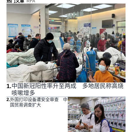
热门文章
RFA
1
.
中国新冠阳性率升至两成 多地居民称高烧
咳嗽增多
2
.
外国打印设备遭安全审查 中
国贸易调查扩大