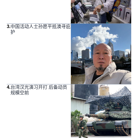
3
.
中国活动人士孙愿平抵澳寻庇
护
4
.
台湾汉光演习开打 后备动员
规模空前