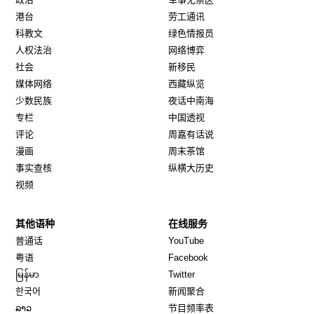
港台
劳工通讯
科教文
绿色情报员
人权法治
网络博弈
社会
新移民
媒体网络
西藏纵览
少数民族
夜话中南海
专栏
中国透视
评论
周嘉有话说
漫画
周末茶馆
事实查核
纵横大历史
视频
其他语种
在线服务
Opens in new window
Opens in new window
普通话
YouTube
Opens in new window
Opens in new window
粤语
Facebook
Opens in new window
Opens in new window
မြန်မာ
Twitter
Opens in new window
한국어
新闻聚合
Opens in new window
ລາວ
节目频率表