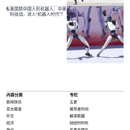
5
.
美国禁中国人形机器人：中美
科技战，进入“机器人时代”？
内容分类
专栏
新闻快讯
五更
亚太报道
报导者时间
外交
解读新疆
经济
财经时时听
政治
军事无禁区