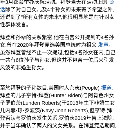
年3月都会举办庆祝活动。拜登当天在活动上的
谈
话
除了对自己女儿及4个孙女的未来寄予希望之外,
还说到了"所有女性的未来",他很明显地是在针对女
性群体发言。
拜登和孙辈的关系紧密,他在白宫公开提到的4名孙
女,曾在2020年拜登竞选美国总统时为祖父
发声
。
虽然拜登曾经不止一次提过,包括4名孙女在内,自己
一共有6位孙子与孙女,但这并不包含一位后来引发
风波的非婚生孙女。
至於拜登的子孙数目,美国时人杂志(People)
报道
,
拜登的儿子亨特·拜登(Hunter Biden)与阿肯色州女
子罗伯茨(Lunden Roberts)于2018年生下非婚生女
儿内菲·琼·罗波茨(Navy Joan Roberts),但亨特·拜
登否认与罗伯茨发生关系,罗伯茨2019年告上法院,
并于当年确认了两人的父女关系。在拜登竞选期间,