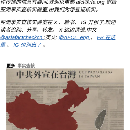
件传播的信息有疑问,欢迎以电邮
afcl@rfa.org
寄给
亚洲事实查核实验室,由我们为您查证核实。
亚洲事实查核实验室在
X
、脸书、
IG
开张了,欢迎
读者追踪、分享、转发。
X
这边请进:中文
@asiafactcheckcn
;英文:
@AFCL_eng
、
FB
在这
里
、
IG
也别忘了
。
更多
事实查核