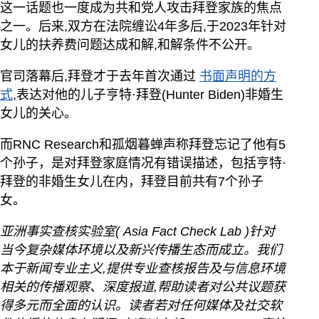
这一话题也一度成为共和党人攻击拜登家族的焦点
之一。后来,双方在法院缠讼4年多后,于2023年针对
女儿的扶养费问题达成和解,和解条件不公开。
官司落幕后,拜登才于去年首次通过
书面声明的方
式
,表达对他的儿子亨特·拜登(Hunter Biden)非婚生
女儿的关心。
而RNC Research和孤烟暮蝉声称拜登忘记了他有5
个孙子，是对拜登家庭情况有错误描述，包括亨特·
拜登的非婚生女儿在内，拜登目前共有7个孙子
女。
亚洲事实查核实验室(
Asia Fact Check Lab
)针对
当今复杂媒体环境以及新兴传播生态而成立。我们
本于新闻专业主义,提供专业查核报告及与信息环境
相关的传播观察、深度报道,帮助读者对公共议题获
得多元而全面的认识。读者若对任何媒体及社交软