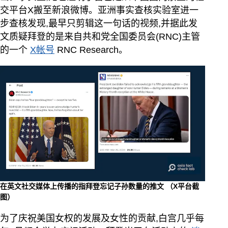
交平台X搬至新浪微博。亚洲事实查核实验室进一
步查核发现,最早只剪辑这一句话的视频,并据此发
文质疑拜登的是来自共和党全国委员会(RNC)主管
的一个
X帐号
RNC Research。
在英文社交媒体上传播的指拜登忘记子孙数量的推文 （X平台截
图）
为了庆祝美国女权的发展及女性的贡献,白宫几乎每