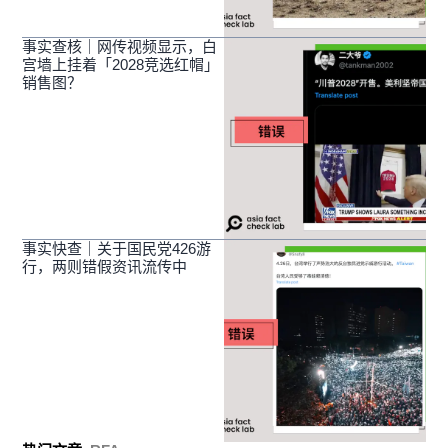
事实查核｜网传视频显示，白
宫墙上挂着「2028竞选红帽」
销售图？
事实快查｜关于国民党426游
行，两则错假资讯流传中