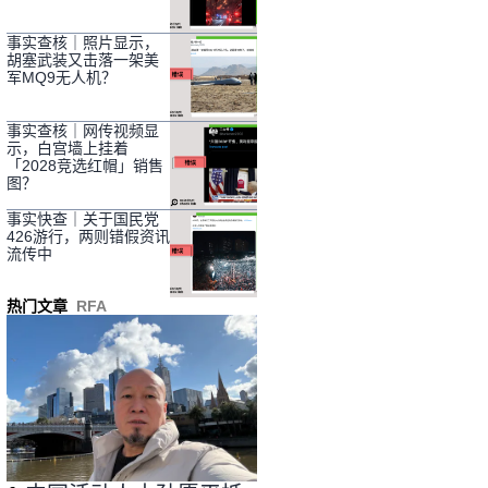
事实查核｜照片显示，
胡塞武装又击落一架美
军MQ9无人机？
事实查核｜网传视频显
示，白宫墙上挂着
「2028竞选红帽」销售
图？
事实快查｜关于国民党
426游行，两则错假资讯
流传中
热门文章
RFA