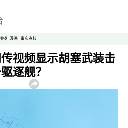
视频
漫画
事实查核
网传视频显示胡塞武装击
号驱逐舰？