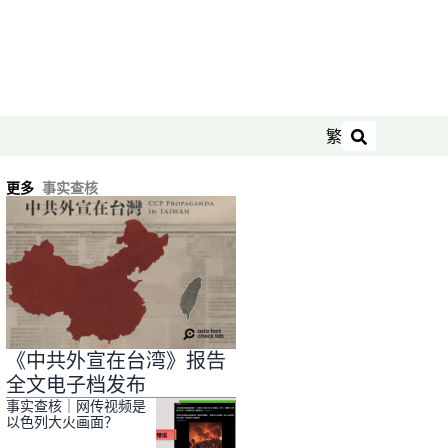
繁
搜索
更多
事实查核
《中共外宣在台湾》报告
全文电子档发布
事实查核｜网传视频是
以色列大火画面？