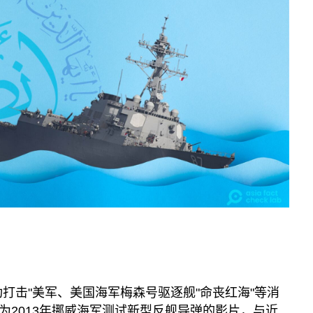
打击"美军、美国海军梅森号驱逐舰"命丧红海"等消
为2013年挪威海军测试新型反舰导弹的影片，与近