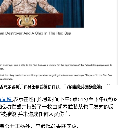
梅森号驱逐舰，但并未提及确切日期。 （胡塞武装网站截图）
新闻稿
,表示在也门沙那时间下午5点51分至下午6点02
舰成功拦截并摧毁了一枚由胡塞武装从也门发射的反
空被摧毁,并未造成任何人员伤亡。
号公共事务处，至截稿前未获回应。