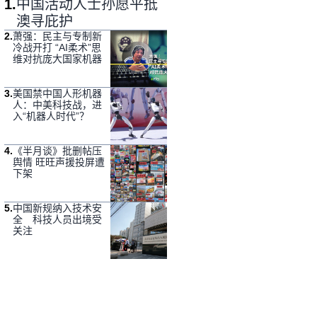
1
.
中国活动人士孙愿平抵
澳寻庇护
2
.
萧强：民主与专制新
冷战开打 “AI柔术”思
维对抗庞大国家机器
3
.
美国禁中国人形机器
人：中美科技战，进
入“机器人时代”？
4
.
《半月谈》批删帖压
舆情 旺旺声援投屏遭
下架
5
.
中国新规纳入技术安
全 科技人员出境受
关注