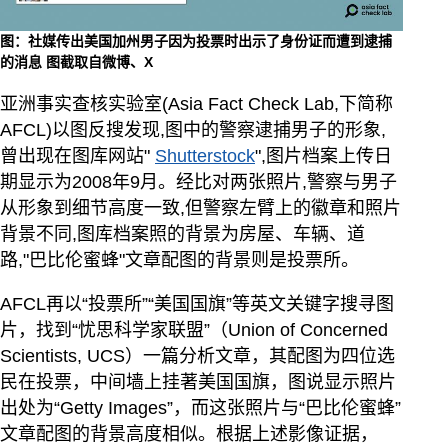
图：社媒传出美国加州男子因为投票时出示了身份证而遭到逮捕
的消息 图截取自微博、X
亚洲事实查核实验室(Asia Fact Check Lab,下简称
AFCL)以图反搜发现,图中的警察逮捕男子的形象,
曾出现在图库网站"
Shutterstock
",图片档案上传日
期显示为2008年9月。经比对两张照片,警察与男子
从形象到细节高度一致,但警察左臂上的徽章和照片
背景不同,图库档案照的背景为房屋、车辆、道
路,"巴比伦蜜蜂"文章配图的背景则是投票所。
AFCL再以“投票所”“美国国旗”等英文关键字搜寻图
片，找到“忧思科学家联盟”（Union of Concerned
Scientists, UCS）一篇分析文章，其配图为四位选
民在投票，中间墙上挂著美国国旗，图说显示照片
出处为“Getty Images”，而这张照片与“巴比伦蜜蜂”
文章配图的背景高度相似。根据上述影像证据，