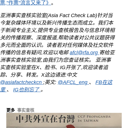
票,"作票"流言又来了》
。
亚洲事实查核实验室(Asia Fact Check Lab)针对当
今复杂媒体环境以及新兴传播生态而成立。我们本
于新闻专业主义,提供专业查核报告及与信息环境相
关的传播观察、深度报道,帮助读者对公共议题获得
多元而全面的认识。读者若对任何媒体及社交软件
传播的信息有疑问,欢迎以电邮
afcl@rfa.org
寄给亚
洲事实查核实验室,由我们为您查证核实。
亚洲事
实查核实验室在X、脸书、IG开张了,欢迎读者追
踪、分享、转发。X这边请进:中文
@asiafactcheckcn
;英文:
@AFCL_eng
、
FB在这
里
、
IG也别忘了
。
更多
事实查核