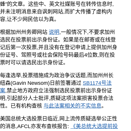
蜂"的文章。这些中、英文社媒账号在转传信息时,
并未注明消息来自讽刺网站,而扩大传播了虚构内
容,让不少网民信以为真。
根据加州州务卿网站
说明
,一般情况下,不要求加州
选民在投票前出示身份证。如果是在邮寄或在线登
记后第一次投票,并且没有在登记申请上提供加州身
份证号、驾照号或社会保险号码最后4位数,则在投
票时可以请选民出示身份证。
每逢选举,投票措施成为政治争议话题,而加州州长
纽森(Gavin Newsom)日前签署通过
SB1174号法
案
,禁止地方政府立法强制选民投票前出示身份证
明,引起部分人士批评,质疑这项法案损害投票合法
性。已有机构查核
与此法案相关的不实信息
。
美国总统大选投票日临近,网上流传质疑选举公正性
的消息,AFCL亦发布查核报告:
《美总统大选提前投