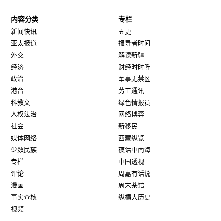
内容分类
专栏
新闻快讯
五更
亚太报道
报导者时间
外交
解读新疆
经济
财经时时听
政治
军事无禁区
港台
劳工通讯
科教文
绿色情报员
人权法治
网络博弈
社会
新移民
媒体网络
西藏纵览
少数民族
夜话中南海
专栏
中国透视
评论
周嘉有话说
漫画
周末茶馆
事实查核
纵横大历史
视频