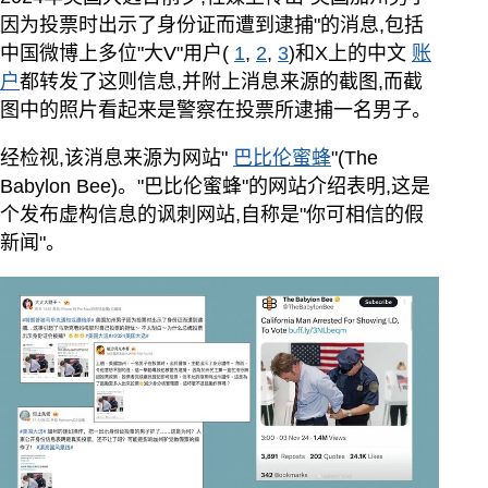
因为投票时出示了身份证而遭到逮捕"的消息,包括
中国微博上多位"大V"用户(
1
,
2
,
3
)和X上的中文
账
户
都转发了这则信息,并附上消息来源的截图,而截
图中的照片看起来是警察在投票所逮捕一名男子。
经检视,该消息来源为网站"
巴比伦蜜蜂
"(The
Babylon Bee)。"巴比伦蜜蜂"的网站介绍表明,这是
个发布虚构信息的讽刺网站,自称是"你可相信的假
新闻"。