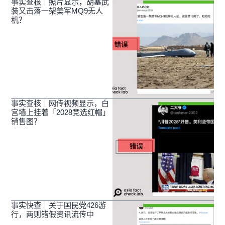
事实查核｜照片显示，胡塞武
装又击落一架美军MQ9无人
机？
事实查核｜网传视频显示，白
宫墙上挂着「2028竞选红帽」
销售图？
事实快查｜关于国民党426游
行，两则错假资讯流传中