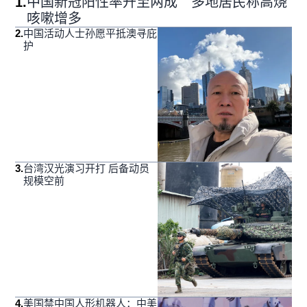
1
.
中国新冠阳性率升至两成 多地居民称高烧
咳嗽增多
2
.
中国活动人士孙愿平抵澳寻庇
护
3
.
台湾汉光演习开打 后备动员
规模空前
4
.
美国禁中国人形机器人：中美