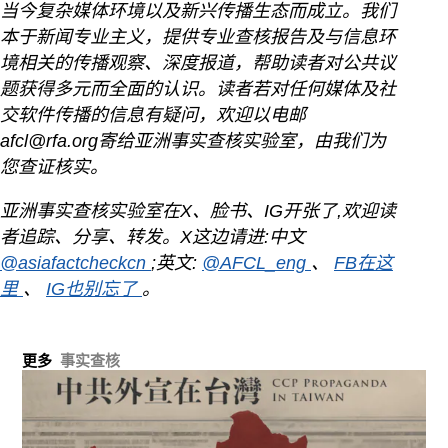
当今复杂媒体环境以及新兴传播生态而成立。我们
本于新闻专业主义，提供专业查核报告及与信息环
境相关的传播观察、深度报道，帮助读者对公共议
题获得多元而全面的认识。读者若对任何媒体及社
交软件传播的信息有疑问，欢迎以电邮
afcl@rfa.org寄给亚洲事实查核实验室，由我们为
您查证核实。
亚洲事实查核实验室在X、脸书、IG开张了,欢迎读
者追踪、分享、转发。X这边请进:中文
@asiafactcheckcn
;英文:
@AFCL_eng
、
FB在这
里
、
IG也别忘了
。
更多
事实查核