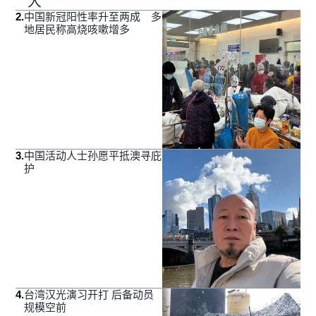
大
2
.
中国新冠阳性率升至两成 多
地居民称高烧咳嗽增多
3
.
中国活动人士孙愿平抵澳寻庇
护
4
.
台湾汉光演习开打 后备动员
规模空前