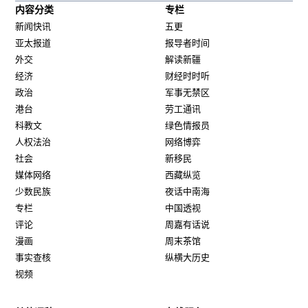
内容分类
专栏
新闻快讯
五更
亚太报道
报导者时间
外交
解读新疆
经济
财经时时听
政治
军事无禁区
港台
劳工通讯
科教文
绿色情报员
人权法治
网络博弈
社会
新移民
媒体网络
西藏纵览
少数民族
夜话中南海
专栏
中国透视
评论
周嘉有话说
漫画
周末茶馆
事实查核
纵横大历史
视频