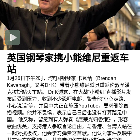
英国钢琴家携小熊维尼重返车
站
1月26日下午2时，#英国钢琴家 卡瓦纳（Brendan
Kavanagh，又名Dr K）带着小熊维尼道具重返伦敦圣潘
克拉斯站火车站。 Dr K透露，在大战“小粉红”直播影片发
布后受到压力，收到不少恐吓电邮，警告他“小心走路、
小心说话”等，并且中共正在施压YouTube，要求删除直
播视频。他并不畏惧，表示自己日后也没有打算踏足中
国。 他又称，留意到有人弹奏《愿荣光归香港》，形容
歌曲优美，支持港人争取言论自由，与香港、台湾人站在
一起对抗极权，他会学习弹奏这首歌。他认为事件反映中