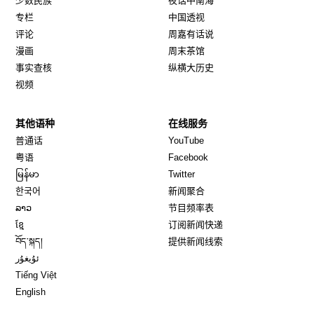
少数民族
夜话中南海
专栏
中国透视
评论
周嘉有话说
漫画
周末茶馆
事实查核
纵横大历史
视频
其他语种
在线服务
Opens in new window
Opens in new window
普通话
YouTube
Opens in new window
Opens in new window
粤语
Facebook
Opens in new window
Opens in new window
မြန်မာ
Twitter
Opens in new window
한국어
新闻聚合
Opens in new window
ລາວ
节目频率表
Opens in new window
ខ្មែ
订阅新闻快递
Opens in new window
བོད་སྐད།
提供新闻线索
Opens in new window
ئۇيغۇر
Opens in new window
Tiếng Việt
Opens in new window
English