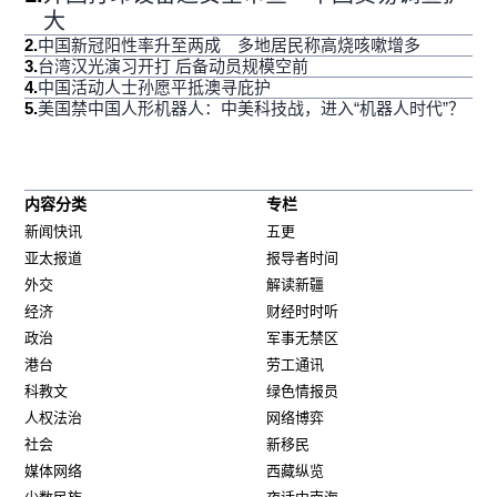
大
2
.
中国新冠阳性率升至两成 多地居民称高烧咳嗽增多
3
.
台湾汉光演习开打 后备动员规模空前
4
.
中国活动人士孙愿平抵澳寻庇护
5
.
美国禁中国人形机器人：中美科技战，进入“机器人时代”？
内容分类
专栏
新闻快讯
五更
亚太报道
报导者时间
外交
解读新疆
经济
财经时时听
政治
军事无禁区
港台
劳工通讯
科教文
绿色情报员
人权法治
网络博弈
社会
新移民
媒体网络
西藏纵览