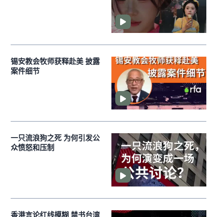
锡安教会牧师获释赴美 披露
案件细节
一只流浪狗之死 为何引发公
众愤怒和压制
香港言论红线模糊 禁书台湾