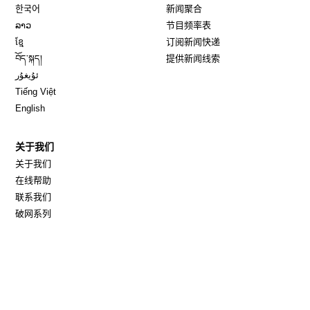
Opens in new window
한국어
新闻聚合
Opens in new window
ລາວ
节目频率表
Opens in new window
ខ្មែ
订阅新闻快递
Opens in new window
བོད་སྐད།
提供新闻线索
Opens in new window
ئۇيغۇر
Opens in new window
Tiếng Việt
Opens in new window
English
关于我们
关于我们
在线帮助
联系我们
破网系列
职业准则
隐私条款
使用条款
网站地图
Opens in new window
美国全球媒体总署
Opens in new window