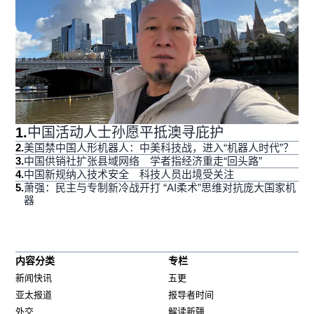
1
.
中国活动人士孙愿平抵澳寻庇护
2
.
美国禁中国人形机器人：中美科技战，进入“机器人时代”？
3
.
中国供销社扩张县域网络 学者指经济重走“回头路”
4
.
中国新规纳入技术安全 科技人员出境受关注
5
.
萧强：民主与专制新冷战开打 “AI柔术”思维对抗庞大国家机
器
内容分类
专栏
新闻快讯
五更
亚太报道
报导者时间
外交
解读新疆