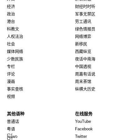
经济
财经时时听
政治
军事无禁区
港台
劳工通讯
科教文
绿色情报员
人权法治
网络博弈
社会
新移民
媒体网络
西藏纵览
少数民族
夜话中南海
专栏
中国透视
评论
周嘉有话说
漫画
周末茶馆
事实查核
纵横大历史
视频
其他语种
在线服务
Opens in new window
Opens in new window
普通话
YouTube
Opens in new window
Opens in new window
粤语
Facebook
Opens in new window
Opens in new window
မြန်မာ
Twitter