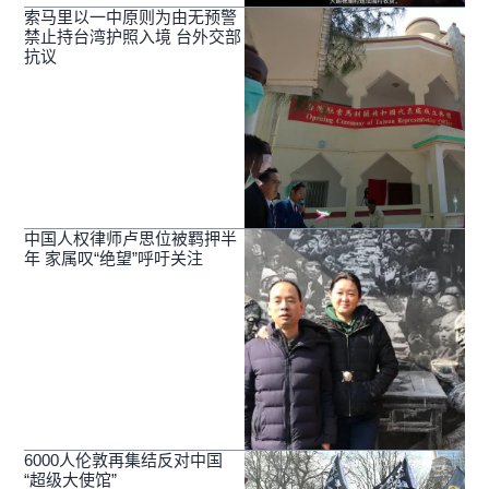
索马里以一中原则为由无预警
禁止持台湾护照入境 台外交部
抗议
中国人权律师卢思位被羁押半
年 家属叹“绝望”呼吁关注
6000人伦敦再集结反对中国
“超级大使馆”