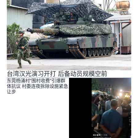
台湾汉光演习开打 后备动员规模空前
东莞杨涌村“围村收费”引爆群
体抗议 村委连夜拆除设施紧急
让步