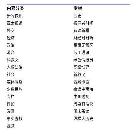
内容分类
专栏
新闻快讯
五更
亚太报道
报导者时间
外交
解读新疆
经济
财经时时听
政治
军事无禁区
港台
劳工通讯
科教文
绿色情报员
人权法治
网络博弈
社会
新移民
媒体网络
西藏纵览
少数民族
夜话中南海
专栏
中国透视
评论
周嘉有话说
漫画
周末茶馆
事实查核
纵横大历史
视频