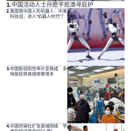
1
.
中国活动人士孙愿平抵澳寻庇护
2
.
美国禁中国人形机器人：中美
科技战，进入“机器人时代”？
3
.
中国新冠阳性率升至两成 多
地居民称高烧咳嗽增多
4
.
中国供销社扩张县域网络 学