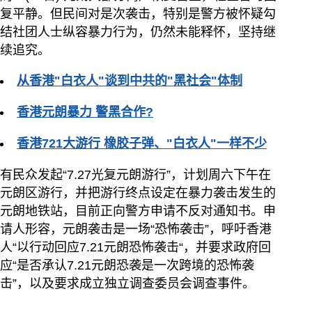
复平静。但民间对是次袭击，特别是警方被怀疑勾
结社团人士纵容暴力行为，仍然未能释怀，坚持继
续追究。
从香港"白衣人"谈到中共的"黑社会"体制
香港元朗暴力 警黑合作?
香港721大游行 橡胶子弹、"白衣人"一样不少
有民众发起“7.27光复元朗游行”，计划周六下午在
元朗区游行，并把游行终点设定在暴力袭击发生的
元朗地铁站，目前正向警方申请不反对通知书。申
请人形容，元朗袭击是一场“恐怖袭击”，呼吁香港
人“以行动回应7.21元朗恐怖袭击“，并要求政府回
应“是否承认7.21元朗恐袭是一次跨境的恐怖袭
击”，以及要求成立独立调查委员会调查事件。