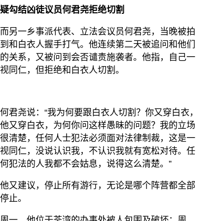
疑勾结凶徒议员何君尧拒绝切割
而另一乡事派代表、立法会议员何君尧，当晚被拍
到和白衣人握手打气。他连续第二天被追问和他们
的关系，又被问到会否谴责施袭者。他指，自己一
视同仁，但拒绝和白衣人切割。
何君尧说：“我为何要跟白衣人切割？你又穿白衣，
他又穿白衣，为何你问这样愚昧的问题？我的立场
很清楚，任何人士犯法必须面对法律制裁，这是一
视同仁，没说认识我，不认识我就有宽松对待。任
何犯法的人我都不会姑息，说得这么清楚。”
他又建议，停止所有游行，无论是哪个阵营都全部
停止。
周一，他位于荃湾的办事处被人包围及破坏；周