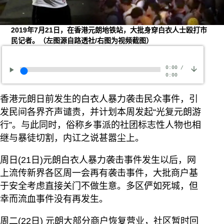
2019年7月21日，在香港元朗地铁站，大批身穿白衣人士殴打市
民记者。（左图源自路透社/右图为视频截图）
0:00
/
0:00
香港元朗日前发生的白衣人暴力袭击民众事件，引
发民间各界齐声谴责，并计划本周发起“光复元朗游
行”。与此同时，俗称乡事派的社团标志性人物也相
继与暴徒切割，内讧之说甚嚣尘上。
周日(21日)元朗白衣人暴力袭击事件发生以后，网
上流传新界各区周一会再有袭击事件，大批商户基
于安全考虑直接关门不做生意。多区俨如死城，但
幸而流血事件没有再发生。
周二(22日) 元朗大部分商户恢复营业，社区暂时回