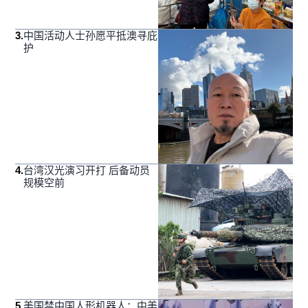
3
.
中国活动人士孙愿平抵澳寻庇
护
4
.
台湾汉光演习开打 后备动员
规模空前
5
.
美国禁中国人形机器人：中美