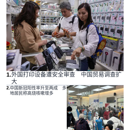
1
.
外国打印设备遭安全审查 中国贸易调查扩
大
2
.
中国新冠阳性率升至两成 多
地居民称高烧咳嗽增多