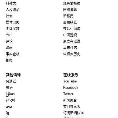
科教文
绿色情报员
人权法治
网络博弈
社会
新移民
媒体网络
西藏纵览
少数民族
夜话中南海
专栏
中国透视
评论
周嘉有话说
漫画
周末茶馆
事实查核
纵横大历史
视频
其他语种
在线服务
Opens in new window
Opens in new window
普通话
YouTube
Opens in new window
Opens in new window
粤语
Facebook
Opens in new window
Opens in new window
မြန်မာ
Twitter
Opens in new window
한국어
新闻聚合
Opens in new window
ລາວ
节目频率表
Opens in new window
ខ្មែ
订阅新闻快递
Opens in new window