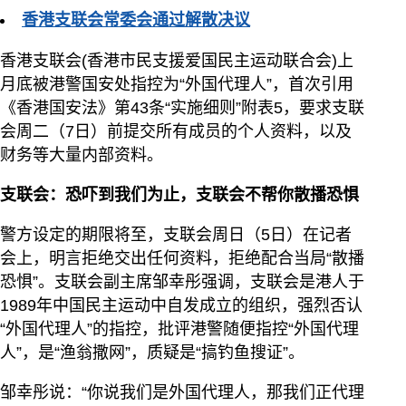
香港支联会常委会通过解散决议
香港支联会(香港市民支援爱国民主运动联合会)上
月底被港警国安处指控为“外国代理人”，首次引用
《香港国安法》第43条“实施细则”附表5，要求支联
会周二（7日）前提交所有成员的个人资料，以及
财务等大量内部资料。
支联会：恐吓到我们为止，支联会不帮你散播恐惧
警方设定的期限将至，支联会周日（5日）在记者
会上，明言拒绝交出任何资料，拒绝配合当局“散播
恐惧”。支联会副主席邹幸彤强调，支联会是港人于
1989年中国民主运动中自发成立的组织，强烈否认
“外国代理人”的指控，批评港警随便指控“外国代理
人”，是“渔翁撒网”，质疑是“搞钓鱼搜证”。
邹幸彤说：“你说我们是外国代理人，那我们正代理