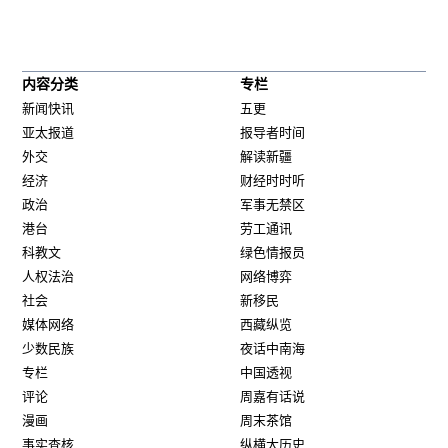
内容分类
专栏
新闻快讯
五更
亚太报道
报导者时间
外交
解读新疆
经济
财经时时听
政治
军事无禁区
港台
劳工通讯
科教文
绿色情报员
人权法治
网络博弈
社会
新移民
媒体网络
西藏纵览
少数民族
夜话中南海
专栏
中国透视
评论
周嘉有话说
漫画
周末茶馆
事实查核
纵横大历史