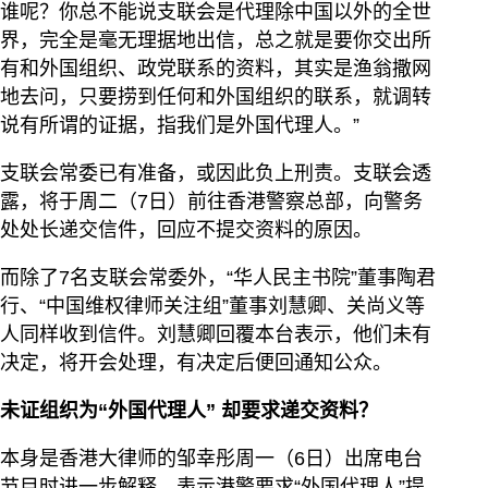
谁呢？你总不能说支联会是代理除中国以外的全世
界，完全是毫无理据地出信，总之就是要你交出所
有和外国组织、政党联系的资料，其实是渔翁撒网
地去问，只要捞到任何和外国组织的联系，就调转
说有所谓的证据，指我们是外国代理人。”
支联会常委已有准备，或因此负上刑责。支联会透
露，将于周二（7日）前往香港警察总部，向警务
处处长递交信件，回应不提交资料的原因。
而除了7名支联会常委外，“华人民主书院”董事陶君
行、“中国维权律师关注组”董事刘慧卿、关尚义等
人同样收到信件。刘慧卿回覆本台表示，他们未有
决定，将开会处理，有决定后便回通知公众。
未证组织为“外国代理人” 却要求递交资料？
本身是香港大律师的邹幸彤周一（6日）出席电台
节目时进一步解释，表示港警要求“外国代理人”提