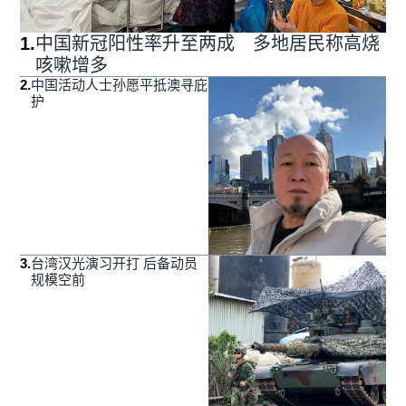
1
.
中国新冠阳性率升至两成 多地居民称高烧
咳嗽增多
2
.
中国活动人士孙愿平抵澳寻庇
护
3
.
台湾汉光演习开打 后备动员
规模空前