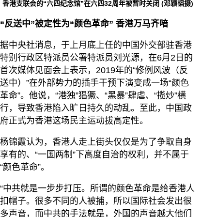
香港支联会的“六四纪念馆”在六四32周年被暂时关闭 (邓颖韬摄)
“反送中”被定性为“颜色革命” 香港万马齐喑
据中央社消息，于上月底上任的中国外交部驻香港
特别行政区特派员公署特派员刘光源，在6月2日的
首次媒体见面会上表示，2019年的“修例风波（反
送中）”在外部势力的插手干预下演变成一场“颜色
革命”。他说，“港独”猖獗、“黑暴”肆虐、“揽炒”横
行，导致香港陷入旷日持久的动乱。至此，中国政
府正式为香港这场民主运动拔高定性。
杨锦霞认为，香港人走上街头仅仅是为了争取自身
享有的、“一国两制”下高度自治的权利，并不属于
“颜色革命”。
“中共就是一步步打压。所谓的颜色革命是给香港人
扣帽子。很多不同的人被捕，所以国际社会发出很
多声音，而中共的手法就是，外国的声音越大他们