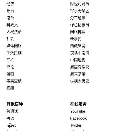
经济
财经时时听
政治
军事无禁区
港台
劳工通讯
科教文
绿色情报员
人权法治
网络博弈
社会
新移民
媒体网络
西藏纵览
少数民族
夜话中南海
专栏
中国透视
评论
周嘉有话说
漫画
周末茶馆
事实查核
纵横大历史
视频
其他语种
在线服务
Opens in new window
Opens in new window
普通话
YouTube
Opens in new window
Opens in new window
粤语
Facebook
Opens in new window
Opens in new window
မြန်မာ
Twitter
Opens in new window