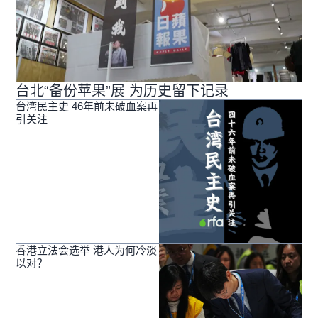
台北“备份苹果”展 为历史留下记录
台湾民主史 46年前未破血案再
引关注
香港立法会选举 港人为何冷淡
以对？