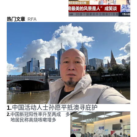
热门文章
RFA
1
.
中国活动人士孙愿平抵澳寻庇护
2
.
中国新冠阳性率升至两成 多
地居民称高烧咳嗽增多