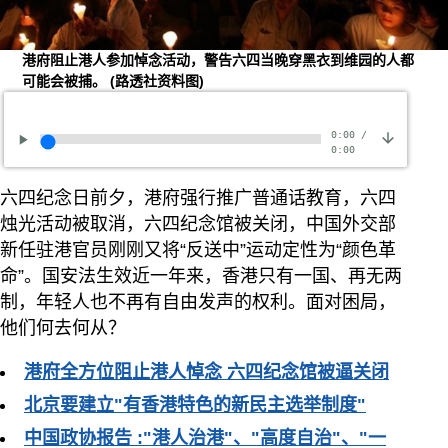
港府阻止港人参加悼念活动，警告六四当晚穿黑衣到维园的人都
可能会被捕。
(路透社资料图)
0:00
/
0:00
六四纪念日前夕，港府强行推广普通话教育，六四
烛光活动被取消，六四纪念馆被关闭，中国外交部
新任驻港官员刚刚又将“反送中”运动定性为“颜色革
命”。国安法生效近一年来，香港只有一国、再无两
制，年轻人也不再有自由发声的权利。面对困局，
他们何去何从？
港府全方位阻止港人悼念 六四纪念馆被逼关闭
北京要建立"有香港特色的新民主选举制度"
中国政协报告 :"港人治港"、"高度自治"、"一