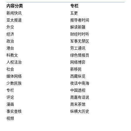
内容分类
专栏
新闻快讯
五更
亚太报道
报导者时间
外交
解读新疆
经济
财经时时听
政治
军事无禁区
港台
劳工通讯
科教文
绿色情报员
人权法治
网络博弈
社会
新移民
媒体网络
西藏纵览
少数民族
夜话中南海
专栏
中国透视
评论
周嘉有话说
漫画
周末茶馆
事实查核
纵横大历史
视频