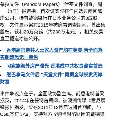
朵拉文件（Pandora Papers）”泄密文件调查，周
一（4日）报道指，首次证实梁在任内透过两间离
岸公司，持有戴德梁行在日本业务公司的3成股
权，文件显示梁在2015年被廉署调查期间，曾出售
股权，获利20万英镑（约230万港元）。相关交易
直至报道才被公开。
香港高官亲共人士家人资产均在英美 若全面落
实制裁恐无一幸免
习家族海外房产曝光 香港成中共权贵藏富首选
继巴拿马文件后 "天堂文件"再揭全球权贵离岸
财富
事件争议点在于，全国政协副主席、前香港特首梁
振英，2014年在任特首期间，被澳洲传媒《悉尼晨
锋报》揭发，梁在2011年12月竞选特首期间，与
UGL签订协议，支持对方收购当时陷财困的戴德梁