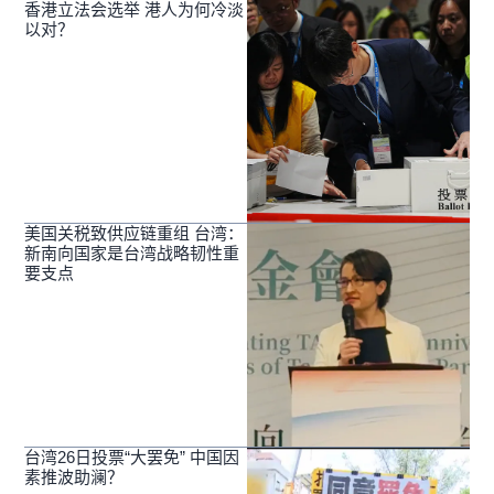
香港立法会选举 港人为何冷淡
以对？
美国关税致供应链重组 台湾：
新南向国家是台湾战略韧性重
要支点
台湾26日投票“大罢免” 中国因
素推波助澜？