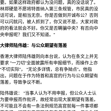
要。如果这样政府都认为没问题，真的没话说了。
林郑硬是不愿将特首纳入第三条规管，市民真的没
话可说，是相当无奈。你是否做到开诚布公？否则
可以闪就闪，被人抓到了，你又说不是，大家对政
府的看法就会不好。你又是否瞒骗中央？有否向中
央申报呢？我们又不知道。”
大律师陆伟雄：与公众期望有落差
香港大律师陆伟雄则向本台说，认为在条文上并无
要求 “一刀切”全面披露所有申报细节，而操作上亦
“不切实际”， “无论多详情，总有争拗点”。他指
出，问题在于作为特首和高官的行为与公众期望有
落差，导致争议不断。
陆伟雄说： “当事人认为不用申报，但公众人士认
为要申报而作批评，故经常出现大家期望有落差。
不可能且不会有一条法例规范高官就每一件事项都