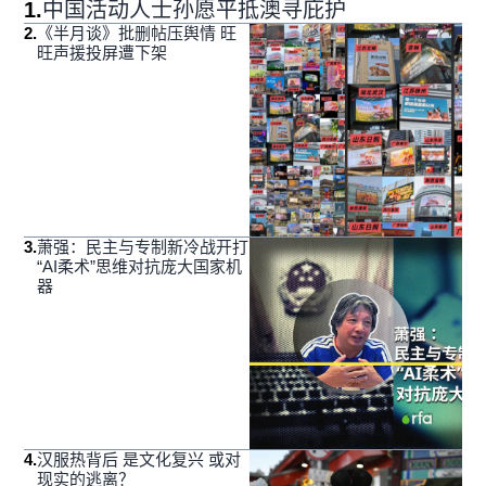
1
.
中国活动人士孙愿平抵澳寻庇护
2
.
《半月谈》批删帖压舆情 旺
旺声援投屏遭下架
3
.
萧强：民主与专制新冷战开打
“AI柔术”思维对抗庞大国家机
器
4
.
汉服热背后 是文化复兴 或对
现实的逃离？