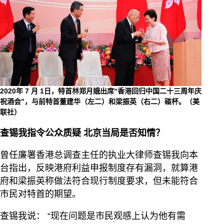
2020年 7 月 1日，特首林郑月娥出席“香港回归中国二十三周年庆
祝酒会”，与前特首董建华（左二）和梁振英（右二）碰杯。（美
联社）
查锡我指令公众质疑 北京当局是否知情？
曾任廉署香港总调查主任的执业大律师查锡我向本
台指出，反映港府利益申报制度存有漏洞，就算港
府和梁振英称做法符合现行制度要求，但未能符合
市民对特首的期望。
查锡我说： “现在问题是市民观感上认为他有需