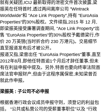
就有关疑团,ICIJ 最新取得的泄密文件首次披露,梁
振英在任特首时,透过两间离岸公司 "Wintrack
Worldwide"和 "Ace Link Property",持有 "EuroAsia
Properties"的30%股权。文件续指,2015 年 12 月,
即梁振英接受廉署调查期间, "Ace Link Property"出
售 "EuroAsia Properties"的30%股权予戴德梁行,作
价 20 万英镑(当时折合约 230 万港元)。交易细节
直至报道发布后才被公开。
报道又指,梁曾出任 "EuroAsia Properties"董事,直至
2012年8月,即他任特首逾1个月后才辞任董事,但未
有在利益申报中提及。另外,特首也要向终审法院首
席法官申报财产,但由于这程序属保密,未知梁曾否
就此作申报。
梁振英 : 子公司不必申报
根据香港行政会议成员申报守则，须登记的利益包
括， “公共或私营公司的受薪董事职位”以及 “行政