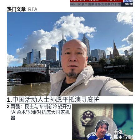
热门文章
RFA
1
.
中国活动人士孙愿平抵澳寻庇护
2
.
萧强：民主与专制新冷战开打
“AI柔术”思维对抗庞大国家机
器