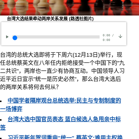
台湾大选结果牵动两岸关系发展
(路透社图片)
0:00
/
0:00
台湾的总统大选即将于下周六(12月13日)举行，现
任总统蔡英文在八年任内拒绝接受一个中国下的"九
二共识"，两岸也一直少有协商互动。中国领导人习
近平近日宣示"统一是历史必然"，那么台湾大选后
的两岸关系将何去何从？
中国学者隔岸观台总统选举:民主与专制制度的
一场博弈
台湾大选中国官员表态 蓝白候选人急甩亲中标
签
习近平新年贺词重申"统一" 蔡英文:难用主权换