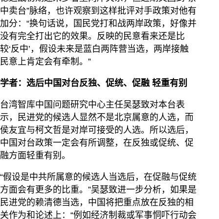
中卖台”脉络，也许观察到这样批评对手政策对他有
加分：“换句话说，国民党打和战两岸政策，好像并
没有完全打出它的效果。反映的民意看来还是比
较‘反中’，假设未来是蓝白两阵营当选，两岸接触
民意上肯定会有牵制。”
学者：选后中国对台反独、促统、促融 轻重有别
台湾智库中国问题研究中心主任吴瑟致对本台表
示，民进党的候选人显然不是北京属意的人选，而
侯友宜与柯文哲是对岸可接受的人选。所以选后，
中国对台政策一定会有所调整，在反独或促统、促
融方面轻重有别。
“假设是中共所属意的候选人当选后，在促融与促统
方面会有更多的比重。”吴瑟致进一步分析，如果是
民进党的赖清德当选，中国将把重点放在反独的相
关作为和论述上：“例如经济制裁或军事恫吓行动会