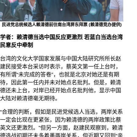
民进党总统候选人赖清德前往南台湾屏东拜票 (赖清德竞办提供)
学者：赖清德当选中国反应更激烈 若蓝白当选台湾
民意反中牵制
台湾的文化大学国家发展与中国大陆研究所所长赵
建民接受本台采访时表示，蔡英文第一任上台时，
有所谓“未完成的答卷”，也就是北京对她还是有期
待，因此第一任内并未对她点名批判。但是，赖清
德还未上台，对岸已经开始点名批判他，显示中国
大陆对赖清德毫无期待。
“合理的判断，假如是民进党候选人当选，两岸关系
一定会比现在更紧张，因为赖清德的两岸政策比蔡
英文还更激烈。”但另一方面，赵建民观察到，赖清
德选战初期还未多着墨两岸关系，但近期又回到“亲