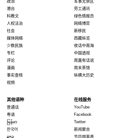
政治
军事无禁区
港台
劳工通讯
科教文
绿色情报员
人权法治
网络博弈
社会
新移民
媒体网络
西藏纵览
少数民族
夜话中南海
专栏
中国透视
评论
周嘉有话说
漫画
周末茶馆
事实查核
纵横大历史
视频
其他语种
在线服务
Opens in new window
Opens in new window
普通话
YouTube
Opens in new window
Opens in new window
粤语
Facebook
Opens in new window
Opens in new window
မြန်မာ
Twitter
Opens in new window
한국어
新闻聚合
Opens in new window
ລາວ
节目频率表