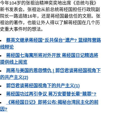
今年104岁的张祖诒精神奕奕地出席《总统与我》
新书发表会。张祖诒从前总统蒋经国担任行政院副
院长一路追随16年，还是蒋经国最信任的文胆。张
祖诒的著作，也能让外人得以了解蒋经国在几个历
史重大事件时的想法。
蔡英文继承蒋经国"反共保台"遗产? 蓝绿阵营路
线辩论
蒋经国七海寓所将对外开放 蒋经国日记精选将
提供线上阅览
两蒋与美国的恩怨情仇 | 郭岱君谈蒋经国视角下
的共产主义(2)
郭岱君谈蒋经国视角下的共产主义(1)
蒋经国功过再引争议 蒋万安要替长辈"赎罪"?
《蒋经国日记》即将公布:揭秘台湾民主化的前
因?