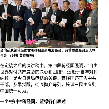
台湾前总统蒋经国文胆张祖诒新书发布会，蓝营重量级政治人物
与会。(记者 黄春梅摄)
在定稿之后的演讲稿中，第四段蒋经国强调，“自由
世界对付共产威胁的决心和团结”，远逊于当年对付
纳粹，是今日世局症结的关键。蒋经国还正告中共
干部，及早觉醒，彻底抛弃马列，投诚三民主义则
中国统一可为。
一个“抗中”蒋经国，蓝绿各自表述