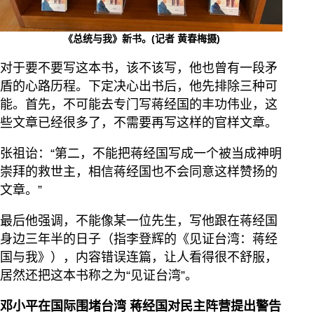
《总统与我》新书。(记者 黄春梅摄)
对于要不要写这本书，该不该写，他也曾有一段矛
盾的心路历程。下定决心出书后，他先排除三种可
能。首先，不可能去专门写蒋经国的丰功伟业，这
些文章已经很多了，不需要再写这样的官样文章。
张祖诒：“第二，不能把蒋经国写成一个被当成神明
崇拜的救世主，相信蒋经国也不会同意这样赞扬的
文章。”
最后他强调，不能像某一位先生，写他跟在蒋经国
身边三年半的日子（指李登辉的《见证台湾：蒋经
国与我》），内容错误连篇，让人看得很不舒服，
居然还把这本书称之为“见证台湾”。
邓小平在国际围堵台湾 蒋经国对民主阵营提出警告