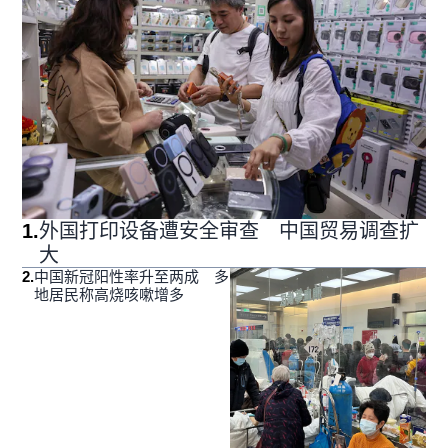
1
.
外国打印设备遭安全审查 中国贸易调查扩
大
2
.
中国新冠阳性率升至两成 多
地居民称高烧咳嗽增多