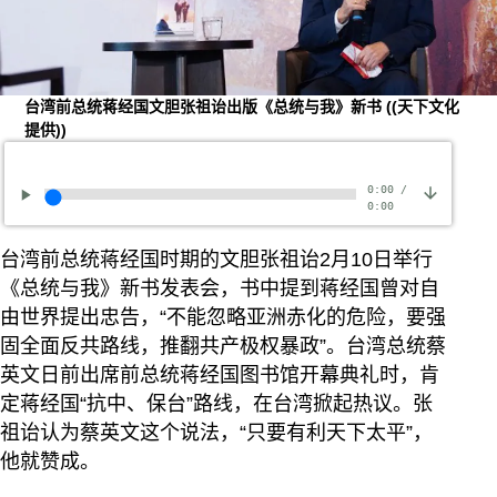
台湾前总统蒋经国文胆张祖诒出版《总统与我》新书
((天下文化
提供))
0:00
/
0:00
台湾前总统蒋经国时期的文胆张祖诒2月10日举行
《总统与我》新书发表会，书中提到蒋经国曾对自
由世界提出忠告，“不能忽略亚洲赤化的危险，要强
固全面反共路线，推翻共产极权暴政”。台湾总统蔡
英文日前出席前总统蒋经国图书馆开幕典礼时，肯
定蒋经国“抗中、保台”路线，在台湾掀起热议。张
祖诒认为蔡英文这个说法，“只要有利天下太平”，
他就赞成。