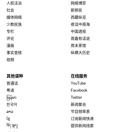
人权法治
网络博弈
社会
新移民
媒体网络
西藏纵览
少数民族
夜话中南海
专栏
中国透视
评论
周嘉有话说
漫画
周末茶馆
事实查核
纵横大历史
视频
其他语种
在线服务
Opens in new window
Opens in new window
普通话
YouTube
Opens in new window
Opens in new window
粤语
Facebook
Opens in new window
Opens in new window
မြန်မာ
Twitter
Opens in new window
한국어
新闻聚合
Opens in new window
ລາວ
节目频率表
Opens in new window
ខ្មែ
订阅新闻快递
Opens in new window
བོད་སྐད།
提供新闻线索
Opens in new window