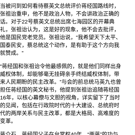
当被问到如何看待蔡英文总统评价蒋经国路线时，
张祖诒重申，他不是政治人物，不会讲政治正确的
话。对于22号蔡英文总统出席七海园区的开幕典
礼，张祖诒认为，这是好的现象，他不会去批评，
他是国民党老党员。张祖诒说，“我希望天下太平、
国泰民安，蔡总统这个动作，是有助于这个方向我
就赞成。”
“蒋经国和张祖诒令他最感佩的，就是他们同样出身
威权体制，却能够毫无挂碍亲手终结威权体制，带
来人民期盼的民主改革。”与会的前总统马英九也曾
担任蒋经国的英文秘书，他提到张祖诒追随蒋经国
16年，以核心幕僚与文胆的视角，详实留下了当时
的见闻，包括在行政院时代的十大建设、总统府时
代的两岸关系与民主改革，都是大格局、高难度的
变革。
蒋介石、蒋经国父子在台掌权40年，“两蒋”的功与