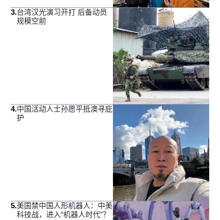
3
.
台湾汉光演习开打 后备动员
规模空前
4
.
中国活动人士孙愿平抵澳寻庇
护
5
.
美国禁中国人形机器人：中美
科技战，进入“机器人时代”？