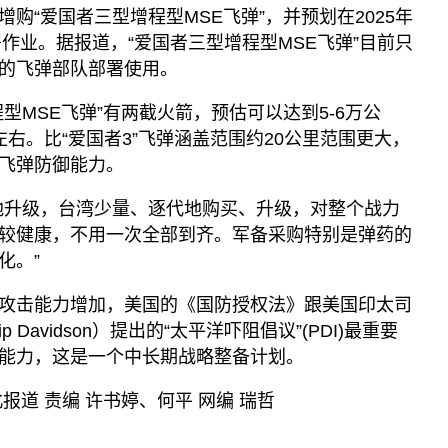
购“爱国者三型增程型MSE飞弹”，并预划在2025年
署作业。据报道，“爱国者三型增程型MSE飞弹”目前只
的飞弹部队部署使用。
型MSE飞弹”有两截火箭，预估可以达到5-6万公
里左右。比“爱国者3”飞弹涵盖范围约20公里范围更大，
飞弹防御能力。
地升级，台湾少量、逐代地购买、升级，对整个战力
较健康，不用一次全部到齐。军备采购特别是弹药的
化。”
攻击能力增加，美国的《国防授权法》跟美国印太司
p Davidson）提出的“太平洋吓阻倡议”(PDI)最重要
能力，这是一个中长期战略整备计划。
报道 责编 许书婷、何平 网编 瑞哲