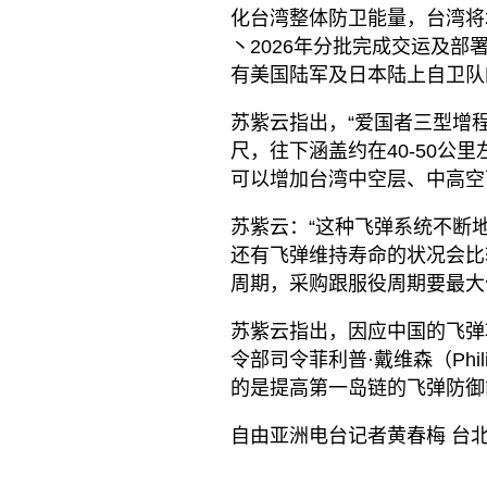
化台湾整体防卫能量，台湾将增
丶2026年分批完成交运及部
有美国陆军及日本陆上自卫队
苏紫云指出，“爱国者三型增程
尺，往下涵盖约在40-50公
可以增加台湾中空层、中高空
苏紫云：“这种飞弹系统不断
还有飞弹维持寿命的状况会比
周期，采购跟服役周期要最大
苏紫云指出，因应中国的飞弹
令部司令菲利普·戴维森（Phili
的是提高第一岛链的飞弹防御
自由亚洲电台记者黄春梅 台北