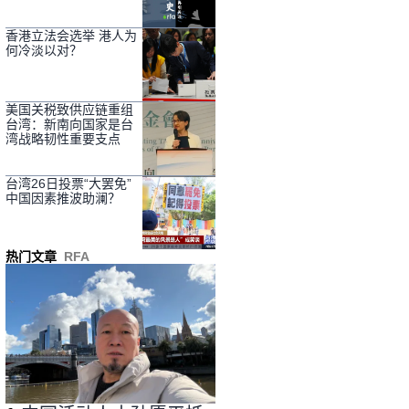
香港立法会选举 港人为
何冷淡以对？
美国关税致供应链重组
台湾：新南向国家是台
湾战略韧性重要支点
台湾26日投票“大罢免”
中国因素推波助澜？
热门文章
RFA