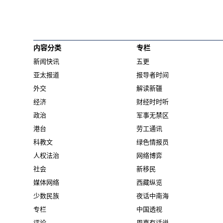
内容分类
专栏
新闻快讯
五更
亚太报道
报导者时间
外交
解读新疆
经济
财经时时听
政治
军事无禁区
港台
劳工通讯
科教文
绿色情报员
人权法治
网络博弈
社会
新移民
媒体网络
西藏纵览
少数民族
夜话中南海
专栏
中国透视
评论
周嘉有话说