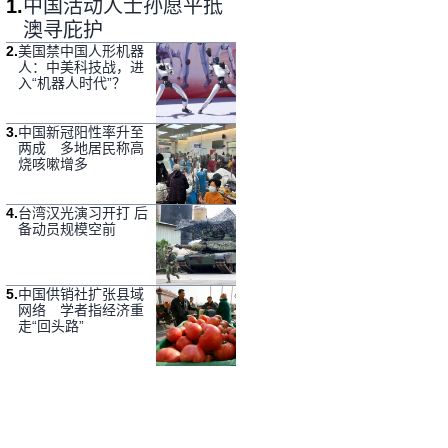
1
.
中国活动人士孙愿平抵
澳寻庇护
2
.
美国禁中国人形机器
人：中美科技战，进
入“机器人时代”？
3
.
中国新冠阳性率升至
两成 多地居民称高
烧咳嗽增多
4
.
台湾汉光演习开打 后
备动员规模空前
5
.
中国供销社扩张县域
网络 学者指经济重
走“回头路”