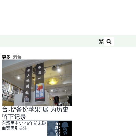
繁
搜索
更多
港台
台北“备份苹果”展 为历史
留下记录
台湾民主史 46年前未破
血案再引关注