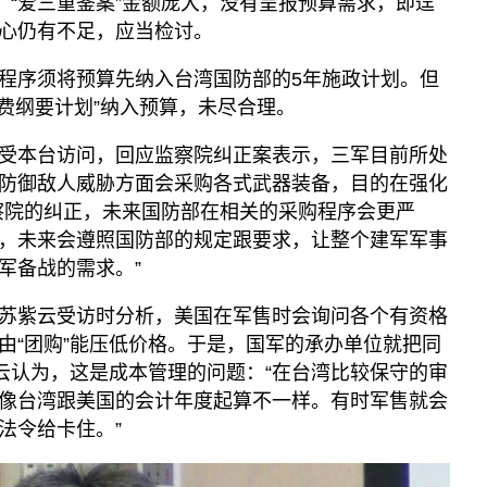
，“爱三重鉴案”金额庞大，没有呈报预算需求，即迳
心仍有不足，应当检讨。
程序须将预算先纳入台湾国防部的5年施政计划。但
持费纲要计划”纳入预算，未尽合理。
受本台访问，回应监察院纠正案表示，三军目前所处
防御敌人威胁方面会采购各式武器装备，目的在强化
察院的纠正，未来国防部在相关的采购程序会更严
，未来会遵照国防部的规定跟要求，让整个建军军事
军备战的需求。”
苏紫云受访时分析，美国在军售时会询问各个有资格
由“团购”能压低价格。于是，国军的承办单位就把同
紫云认为，这是成本管理的问题：“在台湾比较保守的审
像台湾跟美国的会计年度起算不一样。有时军售就会
法令给卡住。”