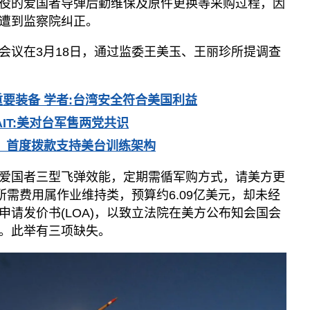
役的爱国者导弹后勤维保及原件更换等采购过程，因
遭到监察院纠正。
会议在3月18日，通过监委王美玉、王丽珍所提调查
要装备 学者:台湾安全符合美国利益
IT:美对台军售两党共识
 首度拨款支持美台训练架构
爱国者三型飞弹效能，定期需循军购方式，请美方更
所需费用属作业维持类，预算约6.09亿美元，却未经
申请发价书(LOA)，以致立法院在美方公布知会国会
。此举有三项缺失。