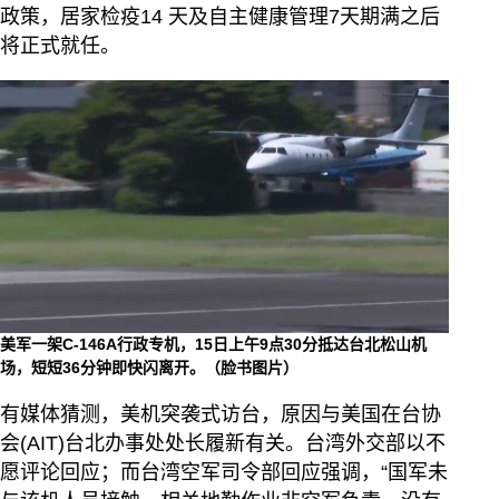
政策，居家检疫14 天及自主健康管理7天期满之后
将正式就任。
美军一架C-146A行政专机，15日上午9点30分抵达台北松山机
场，短短36分钟即快闪离开。（脸书图片）
有媒体猜测，美机突袭式访台，原因与美国在台协
会(AIT)台北办事处处长履新有关。台湾外交部以不
愿评论回应；而台湾空军司令部回应强调，“国军未