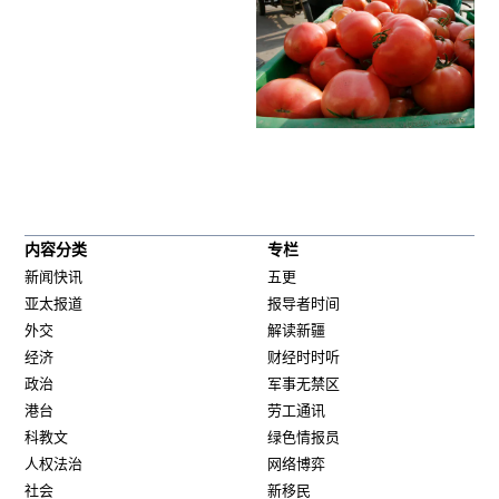
内容分类
专栏
新闻快讯
五更
亚太报道
报导者时间
外交
解读新疆
经济
财经时时听
政治
军事无禁区
港台
劳工通讯
科教文
绿色情报员
人权法治
网络博弈
社会
新移民