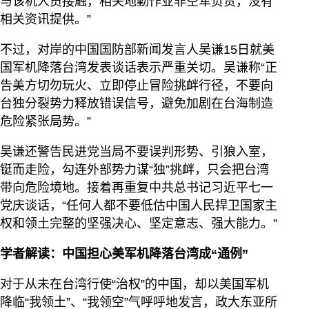
与该机人员接触，相关地勤作业非空军负责，没有
相关资讯提供。”
不过，对岸的中国国防部新闻发言人吴谦15日就美
国军机降落台湾发表谈话表示严重关切。吴谦称“正
告美方切勿玩火、立即停止冒险挑衅行径，不要向
台独分裂势力释放错误信号，避免加剧在台海制造
危险紧张局势。”
吴谦还警告民进党当局不要误判形势、引狼入室，
铤而走险，勾连外部势力谋“独”挑衅，只会把台湾
带向危险境地。接着再重复中共总书记习近平七一
党庆谈话，“任何人都不要低估中国人民捍卫国家主
权和领土完整的坚强决心、坚定意志、强大能力。”
学者解读：中国担心美军机降落台湾成“通例”
对于从未在台湾行使“治权”的中国，却以美国军机
降临“我领土”、“我领空”气呼呼地发言，政大东亚所