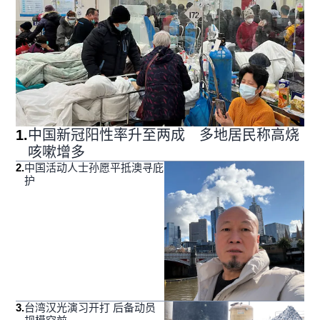
1
.
中国新冠阳性率升至两成 多地居民称高烧
咳嗽增多
2
.
中国活动人士孙愿平抵澳寻庇
护
3
.
台湾汉光演习开打 后备动员