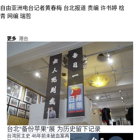
自由亚洲电台记者黄春梅 台北报道 责编 许书婷 梒
青 网编 瑞哲
更多
港台
台北“备份苹果”展 为历史留下记录
台湾民主史 46年前未破血案再