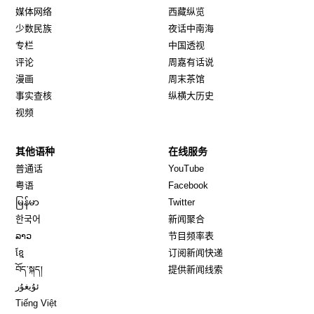
媒体网络
西藏纵览
少数民族
夜话中南海
专栏
中国透视
评论
周嘉有话说
漫画
周末茶馆
事实查核
纵横大历史
视频
其他语种
在线服务
Opens in new window
Opens in new window
普通话
YouTube
Opens in new window
Opens in new window
粤语
Facebook
Opens in new window
Opens in new window
မြန်မာ
Twitter
Opens in new window
한국어
新闻聚合
Opens in new window
ລາວ
节目频率表
Opens in new window
ខ្មែ
订阅新闻快递
Opens in new window
བོད་སྐད།
提供新闻线索
Opens in new window
ئۇيغۇر
Opens in new window
Tiếng Việt