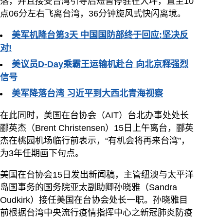
落，并且接受台湾引导后短暂停驻在大坪，直至10
点06分左右飞离台湾，36分钟旋风式快闪离境。
美军机降台第3天 中国国防部终于回应:坚决反
对!
美议员D-Day乘霸王运输机赴台 向北京释强烈
信号
美军降落台湾 习近平到大西北青海视察
在此同时，美国在台协会（AIT）台北办事处处长
郦英杰（Brent Christensen）15日上午离台，郦英
杰在桃园机场临行前表示，“有机会将再来台湾”，
为3年任期画下句点。
美国在台协会15日发出新闻稿，主管纽澳与太平洋
岛国事务的国务院亚太副助卿孙晓雅（Sandra
Oudkirk）接任美国在台协会处长一职。孙晓雅目
前根据台湾中央流行疫情指挥中心之新冠肺炎防疫