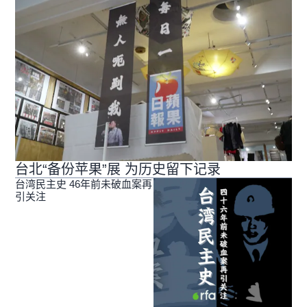
台北“备份苹果”展 为历史留下记录
台湾民主史 46年前未破血案再
引关注