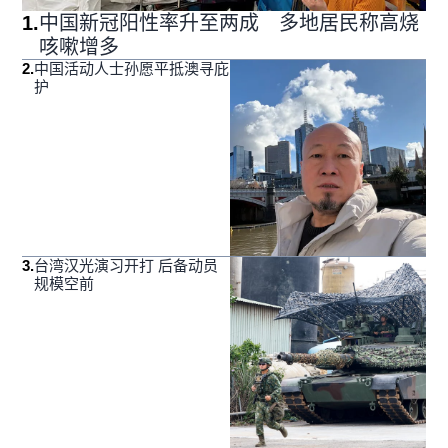
1
.
中国新冠阳性率升至两成 多地居民称高烧
咳嗽增多
2
.
中国活动人士孙愿平抵澳寻庇
护
3
.
台湾汉光演习开打 后备动员
规模空前