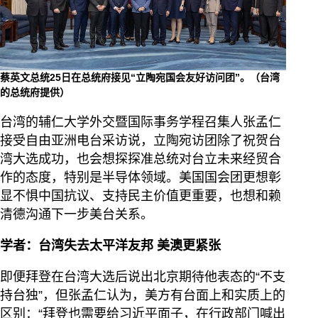
蔡英文总统25日在总统府接见“立陶宛国会友好访问团”。（台湾
的总统府提供）
台湾的辅仁大学外交暨国际事务学程召集人张孟仁
接受自由亚洲电台采访说，立陶宛访团除了祝贺台
湾大选成功，也会想探探准总统对台立未来经贸合
作的态度，特别是半导体领域。美国国会团更想彰
显不惧中国抗议、支持民主价值更重要，也想和赖
清德沟通下一步美台关系。
学者：台湾失去太平洋友邦 美澳更紧张
即便拜登在台湾大选后说出北京期待他表态的“不支
持台独”，但张孟仁认为，美方有台面上和实质上的
区别：“拜登也需要给习近平面子，在行政部门喊出