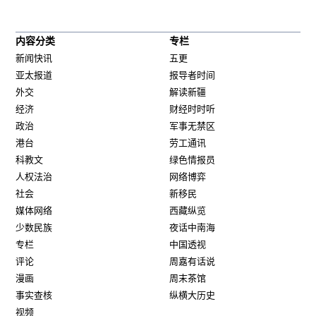
内容分类
专栏
新闻快讯
五更
亚太报道
报导者时间
外交
解读新疆
经济
财经时时听
政治
军事无禁区
港台
劳工通讯
科教文
绿色情报员
人权法治
网络博弈
社会
新移民
媒体网络
西藏纵览
少数民族
夜话中南海
专栏
中国透视
评论
周嘉有话说
漫画
周末茶馆
事实查核
纵横大历史
视频