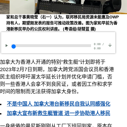
家和总干事黄晓莹（右一）认为，联邦移民局资源未能惠及OWP
持有人，期望刚发表的报告可推动政策改善。图为家和早前为香
港新移民举办的公民权利讲座。
(粤语组/胡彗蓝 摄)
0:00
/
0:00
加拿大为香港人开通的特别"救生艇"计划即将于
2023年2月7日到期，加拿大跨党派国会议员和香港
民主组织呼吁渥太华延长计划并优化申请门槛，否
则一些香港人会拿不到良民证，或者因工作和求学
时间的限制而无法获得加拿大身份。
不是中国人 加拿大港台新移民自我认同感强化
加拿大宣布新救生艇管道 进一步协助港人移民
一身疲倦的曼尼斯刚刚从工厂下班回到家，原本在