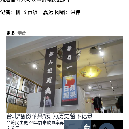
记者：柳飞 责编：嘉远 网编：洪伟
更多
港台
台北“备份苹果”展 为历史留下记录
台湾民主史 46年前未破血案再
引关注