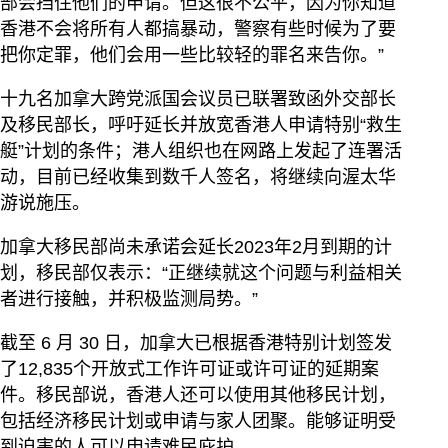
部会挡住他们的申请。但这很不公平，因为你知道
香港不会将所有人都搞暴动，警察有些时候为了要
把你定罪，他们会用一些比较轻的罪名来告你。”
十九名加拿大跨党派国会议员已联署致函外交部长
及移民部长，呼吁延长并放宽香港人申请特别“救生
艇”计划的条件；港人组织也在网路上发起了连署活
动，目前已经收集到数千人签名，将继续向渥太华
游说施压。
加拿大移民部尚未承诺会延长2023年2月到期的计
划，移民部仅表示：“正继续就这个问题与利益相关
者进行接触，并积极监测局势。”
截至 6 月 30 日，加拿大已根据香港特别计划签发
了12,835个开放式工作许可证或许可证的延期案
件。移民部说，香港人还可以使用其他移民计划，
包括经济移民计划或申请与家人团聚。能够证明受
到迫害的人可以申请难民庇护。