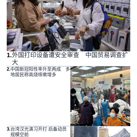
1
.
外国打印设备遭安全审查 中国贸易调查扩
大
2
.
中国新冠阳性率升至两成 多
地居民称高烧咳嗽增多
3
.
台湾汉光演习开打 后备动员
规模空前