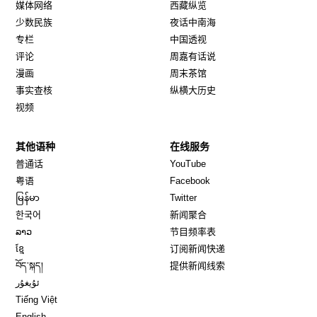
媒体网络
西藏纵览
少数民族
夜话中南海
专栏
中国透视
评论
周嘉有话说
漫画
周末茶馆
事实查核
纵横大历史
视频
其他语种
在线服务
Opens in new window
Opens in new window
普通话
YouTube
Opens in new window
Opens in new window
粤语
Facebook
Opens in new window
Opens in new window
မြန်မာ
Twitter
Opens in new window
한국어
新闻聚合
Opens in new window
ລາວ
节目频率表
Opens in new window
ខ្មែ
订阅新闻快递
Opens in new window
བོད་སྐད།
提供新闻线索
Opens in new window
ئۇيغۇر
Opens in new window
Tiếng Việt
Opens in new window
English