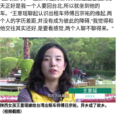
天正好是我一个人要回台北,所以就坐到他的
车。"王意瑶聊起认识出租车师傅吕宗祐的缘起,两
个人的学历差距,并没有成为彼此的障碍,"我觉得和
他交往其实还好,是要看感觉,两个人聊不聊得来。"
陕西女孩王意瑶嫁给台湾出租车师傅吕宗祐，异乡成了故乡。
（视频截图）