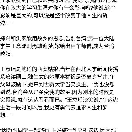
汪家欣提到自己和郑兴的对话,"我记得,我问过他说,
你在政大的学习生涯对你有什么影响吗?他说,这个
影响是巨大的,可以说是整个改变了他人生的轨
迹。"
郑兴和洪家欣用故乡的思念,告别台湾;另一位大陆
学生王意瑶则勇敢追梦,嫁给出租车师傅,成为台湾
媳妇。
王意瑶是地道的西安姑娘,当年在西北大学新闻传播
系攻读硕士,独生女的她原本犹豫是否离乡背井,在
父母鼓励下,她来到世新大学当交换生。"我也没想
到说,台湾会从异乡变我的故乡,因为刚来的时候是
觉得说,就在这边看看而已。"王意瑶淡笑说,"在这边
生活一段时间以后,我更有勇气去追求人生和梦
想。"
"因为跟同学一起旅行,正好旅行到高雄这边,因为那