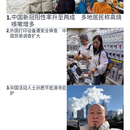
1
.
中国新冠阳性率升至两成 多地居民称高烧
咳嗽增多
2
.
外国打印设备遭安全审查 中
国贸易调查扩大
3
.
中国活动人士孙愿平抵澳寻庇
护