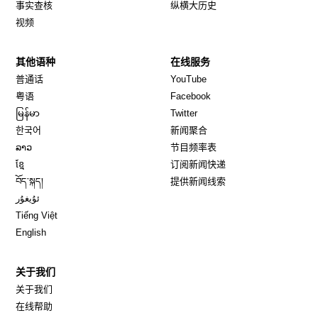
事实查核
纵横大历史
视频
其他语种
在线服务
Opens in new window
Opens in new window
普通话
YouTube
Opens in new window
Opens in new window
粤语
Facebook
Opens in new window
Opens in new window
မြန်မာ
Twitter
Opens in new window
한국어
新闻聚合
Opens in new window
ລາວ
节目频率表
Opens in new window
ខ្មែ
订阅新闻快递
Opens in new window
བོད་སྐད།
提供新闻线索
Opens in new window
ئۇيغۇر
Opens in new window
Tiếng Việt
Opens in new window
English
关于我们
关于我们
在线帮助