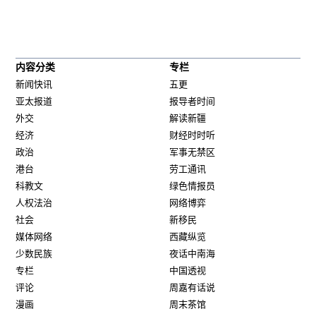
内容分类
专栏
新闻快讯
五更
亚太报道
报导者时间
外交
解读新疆
经济
财经时时听
政治
军事无禁区
港台
劳工通讯
科教文
绿色情报员
人权法治
网络博弈
社会
新移民
媒体网络
西藏纵览
少数民族
夜话中南海
专栏
中国透视
评论
周嘉有话说
漫画
周末茶馆