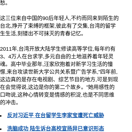
愁。
这三位来自中国的90后年轻人,不约而同来到陌生的
台北,挣开了束缚的框架,彼此有了交集,台湾的留学
生生活,刻镂出不可抹灭的青春记忆。
2011年,台湾开放大陆学生修读高等学位,每年约有
3、4万人在台求学,多元自由的土地滋养着年轻灵
魂。高中毕业那年,汪家欣抱着对新学习生活的憧
憬,来台攻读世新大学公共关系暨广告学系,"四年前,
这边真的是存在电视剧、综艺节目的地方,可是到现
在会觉得说,这边是你的第二个故乡。"她用感性的
口吻说,这种心情转变是情感的积淀,也是不同思维
的冲击。
反对习近平 在台留学生李家宝遭死亡威胁
洗脑成功 陆生诉台高校宣扬异已意识形态