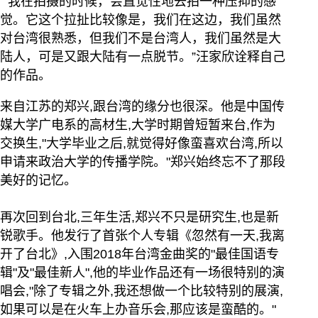
" 我在拍摄的时候，会直觉性地去拍一种压抑的感
觉。它这个拉扯比较像是，我们在这边，我们虽然
对台湾很熟悉，但我们不是台湾人，我们虽然是大
陆人，可是又跟大陆有一点脱节。”汪家欣诠释自己
的作品。
来自江苏的郑兴,跟台湾的缘分也很深。他是中国传
媒大学广电系的高材生,大学时期曾短暂来台,作为
交换生,"大学毕业之后,就觉得好像蛮喜欢台湾,所以
申请来政治大学的传播学院。"郑兴始终忘不了那段
美好的记忆。
再次回到台北,三年生活,郑兴不只是研究生,也是新
锐歌手。他发行了首张个人专辑《忽然有一天,我离
开了台北》,入围2018年台湾金曲奖的"最佳国语专
辑"及"最佳新人",他的毕业作品还有一场很特别的演
唱会,"除了专辑之外,我还想做一个比较特别的展演,
如果可以是在火车上办音乐会,那应该是蛮酷的。"