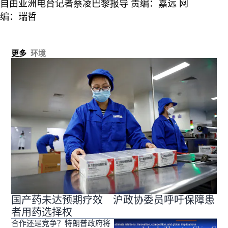
自由亚洲电台记者蔡凌巴黎报导 责编：嘉远 网
编：瑞哲
更多
环境
国产药未达预期疗效 沪政协委员呼吁保障患
者用药选择权
合作还是竞争？特朗普政府将