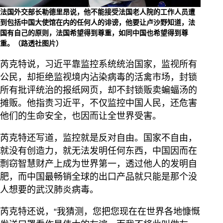
法国外交部长勒德里昂说，他不能接受法国老人院的工作人员遭
到包括中国大使馆在内的任何人的诽谤，他要让卢沙野知道，法
国有自己的原则，法国希望得到尊重，如同中国也希望得到尊
重。（路透社图片）
芮克特说，习近平靠监控系统统治国家，监视所有
公民，却拒绝监视境内沾染病毒的活禽市场，封锁
所有批评统治的报纸网页，却不封锁贩卖蝙蝠汤的
摊贩。他指责习近平，不仅监控中国人民，还危害
他们的生命安全，也因而让全世界受害。
芮克特还写道，监控就是反对自由。国家不自由，
就没有创造力，就无法发明任何东西，中国因而在
剽窃智慧财产上成为世界第一，透过他人的发明自
肥，而中国最畅销全球的出口产品就只能是那个没
人想要的武汉肺炎病毒。
芮克特还说，“我猜测，您把您现在在世界各地慷慨