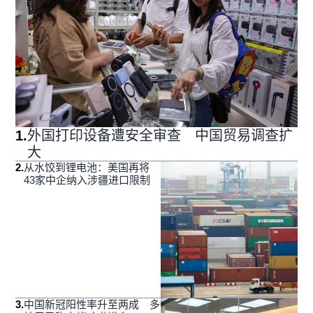
1
.
外国打印设备遭安全审查 中国贸易调查扩
大
2
.
从水饺到锂电池：美国再将
43家中企纳入涉疆进口限制
3
.
中国新冠阳性率升至两成 多