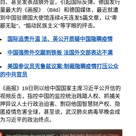
白、甚至发表战狼外宣，引起国际反弹。德国发行
量最大的《画报》（Bild）和德国媒体，最近就遭
到中国驻德国大使馆连续4天连发5篇文章，以“卑
鄙无耻”、“煽动民族主义”等字眼的抨击。
国际追责升温 法、英公开质疑中国隐瞒疫情
中国强势外交踢到铁板 法国外交部表达不满
美国参议员克鲁兹议案:制裁隐瞒疫情打压公众
的中共官员
《画报》19日则以给中国国家主席习近平公开信的
视频反击，指控中国的监控统治践踏人权、抓捕关
押异议人士行政治迫害、剽窃他国智慧财产权、隐
匿疫情危害全球，甚至说，武汉肺炎病毒早晚会成
为习近平的政治终点。