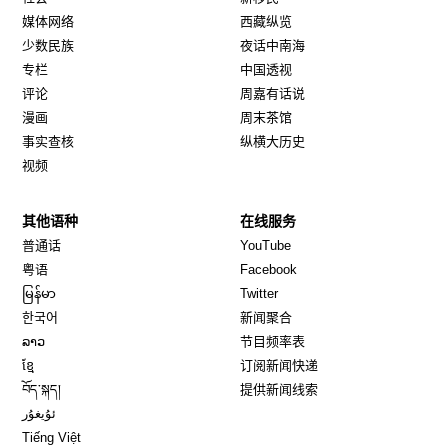
媒体网络
西藏纵览
少数民族
夜话中南海
专栏
中国透视
评论
周嘉有话说
漫画
周末茶馆
事实查核
纵横大历史
视频
其他语种
在线服务
Opens in new window
Opens in new window
普通话
YouTube
Opens in new window
Opens in new window
粤语
Facebook
Opens in new window
Opens in new window
မြန်မာ
Twitter
Opens in new window
한국어
新闻聚合
Opens in new window
ລາວ
节目频率表
Opens in new window
ខ្មែ
订阅新闻快递
Opens in new window
བོད་སྐད།
提供新闻线索
Opens in new window
ئۇيغۇر
Opens in new window
Tiếng Việt