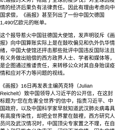
情的经济后果负有法律责任。因此有理由考虑向中
国求偿，《画报》甚至列出了一份中国欠德国
1,490亿欧元的帐单。
这个报导惹火中国驻德国大使馆，发声明驳斥《画
报》向中国算账实际上是在鼓吹偏见和仇外仇华情
绪，中国大使馆还抨击那些批评中国违反国际法且
有义务做出赔偿的西方政界人士、学者和媒体等，
是企图通过推诿责任，来转移公众对其自身贻误疫
情和应对不力等问题的视线。
《画报》16日再发表主编芮克特（Julian
Reichelt）致中国领导人习近平的公开信，在这封
标题为“您在危害全世界”的信中，指责习近平、中
国政府，以及中国科学家早就知道武汉肺炎病毒具
有高度传染性，却把全世界蒙在鼓裡，西方研究人
员问及武汉情况时，中国顶尖专家置之不理，在自