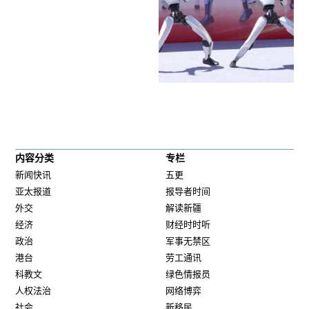
内容分类
专栏
新闻快讯
五更
亚太报道
报导者时间
外交
解读新疆
经济
财经时时听
政治
军事无禁区
港台
劳工通讯
科教文
绿色情报员
人权法治
网络博弈
社会
新移民