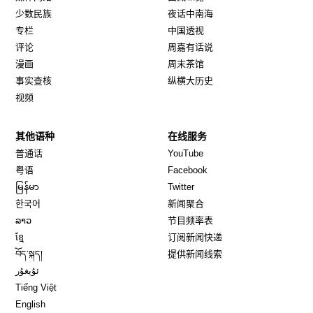
少数民族
夜话中南海
专栏
中国透视
评论
周嘉有话说
漫画
周末茶馆
事实查核
纵横大历史
视频
其他语种
在线服务
Opens in new window
Opens in new window
普通话
YouTube
Opens in new window
Opens in new window
粤语
Facebook
Opens in new window
Opens in new window
မြန်မာ
Twitter
Opens in new window
한국어
新闻聚合
Opens in new window
ລາວ
节目频率表
Opens in new window
ខ្មែ
订阅新闻快递
Opens in new window
བོད་སྐད།
提供新闻线索
Opens in new window
ئۇيغۇر
Opens in new window
Tiếng Việt
Opens in new window
English