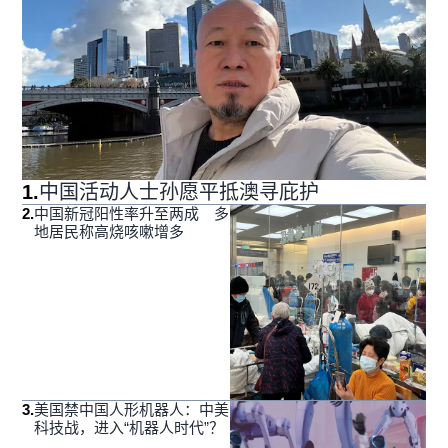
1
.
中国活动人士孙愿平抵澳寻庇护
2
.
中国新冠阳性率升至两成 多
地居民称高烧咳嗽增多
3
.
美国禁中国人形机器人：中美
科技战，进入“机器人时代”？