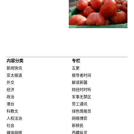
内容分类
专栏
新闻快讯
五更
亚太报道
报导者时间
外交
解读新疆
经济
财经时时听
政治
军事无禁区
港台
劳工通讯
科教文
绿色情报员
人权法治
网络博弈
社会
新移民
媒体网络
西藏纵览