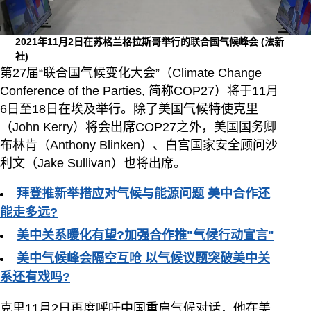
2021年11月2日在苏格兰格拉斯哥举行的联合国气候峰会
(法新
社)
第27届“联合国气候变化大会”（Climate Change
Conference of the Parties, 简称COP27）将于11月
6日至18日在埃及举行。除了美国气候特使克里
（John Kerry）将会出席COP27之外，美国国务卿
布林肯（Anthony Blinken）、白宫国家安全顾问沙
利文（Jake Sullivan）也将出席。
拜登推新举措应对气候与能源问题 美中合作还
能走多远?
美中关系暖化有望?加强合作推"气候行动宣言"
美中气候峰会隔空互呛 以气候议题突破美中关
系还有戏吗?
克里11月2日再度呼吁中国重启气候对话，他在美