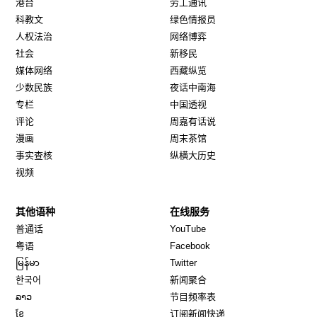
港台
劳工通讯
科教文
绿色情报员
人权法治
网络博弈
社会
新移民
媒体网络
西藏纵览
少数民族
夜话中南海
专栏
中国透视
评论
周嘉有话说
漫画
周末茶馆
事实查核
纵横大历史
视频
其他语种
在线服务
Opens in new window
Opens in new window
普通话
YouTube
Opens in new window
Opens in new window
粤语
Facebook
Opens in new window
Opens in new window
မြန်မာ
Twitter
Opens in new window
한국어
新闻聚合
Opens in new window
ລາວ
节目频率表
Opens in new window
ខ្មែ
订阅新闻快递