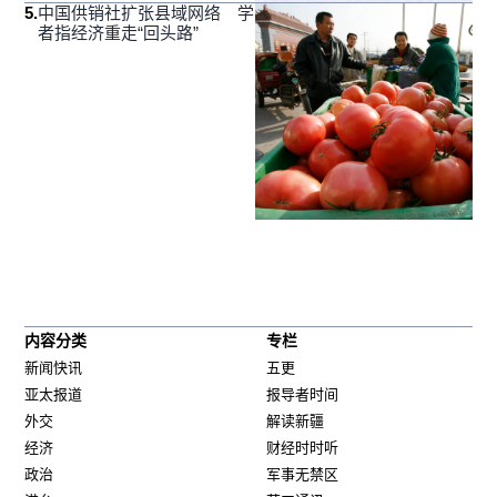
5
.
中国供销社扩张县域网络 学
者指经济重走“回头路”
内容分类
专栏
新闻快讯
五更
亚太报道
报导者时间
外交
解读新疆
经济
财经时时听
政治
军事无禁区