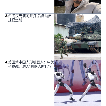
3
.
台湾汉光演习开打 后备动员
规模空前
4
.
美国禁中国人形机器人：中美
科技战，进入“机器人时代”？