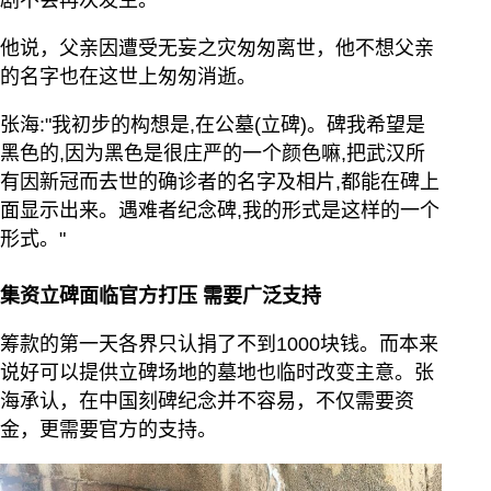
剧不会再次发生。”
他说，父亲因遭受无妄之灾匆匆离世，他不想父亲
的名字也在这世上匆匆消逝。
张海:"我初步的构想是,在公墓(立碑)。碑我希望是
黑色的,因为黑色是很庄严的一个颜色嘛,把武汉所
有因新冠而去世的确诊者的名字及相片,都能在碑上
面显示出来。遇难者纪念碑,我的形式是这样的一个
形式。"
集资立碑面临官方打压 需要广泛支持
筹款的第一天各界只认捐了不到1000块钱。而本来
说好可以提供立碑场地的墓地也临时改变主意。张
海承认，在中国刻碑纪念并不容易，不仅需要资
金，更需要官方的支持。