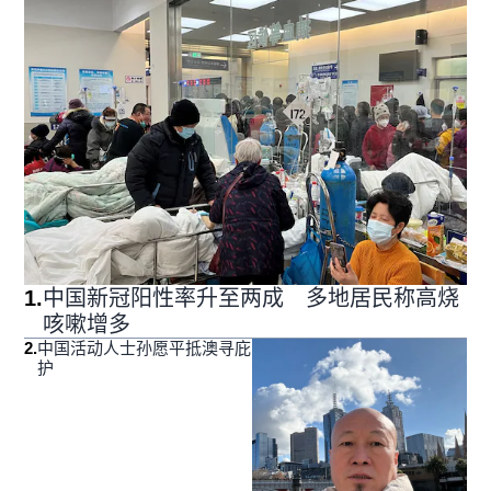
1
.
中国新冠阳性率升至两成 多地居民称高烧
咳嗽增多
2
.
中国活动人士孙愿平抵澳寻庇
护