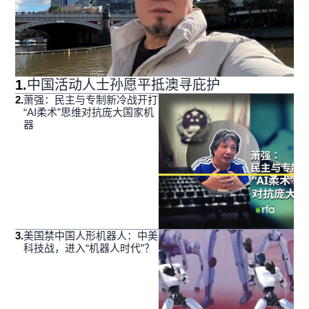
1
.
中国活动人士孙愿平抵澳寻庇护
2
.
萧强：民主与专制新冷战开打
“AI柔术”思维对抗庞大国家机
器
3
.
美国禁中国人形机器人：中美
科技战，进入“机器人时代”？