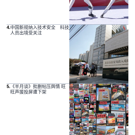
4
.
中国新规纳入技术安全 科技
人员出境受关注
5
.
《半月谈》批删帖压舆情 旺
旺声援投屏遭下架