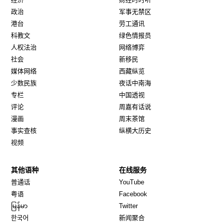
政治
军事无禁区
港台
劳工通讯
科教文
绿色情报员
人权法治
网络博弈
社会
新移民
媒体网络
西藏纵览
少数民族
夜话中南海
专栏
中国透视
评论
周嘉有话说
漫画
周末茶馆
事实查核
纵横大历史
视频
其他语种
在线服务
Opens in new window
Opens in new window
普通话
YouTube
Opens in new window
Opens in new window
粤语
Facebook
Opens in new window
Opens in new window
မြန်မာ
Twitter
Opens in new window
한국어
新闻聚合