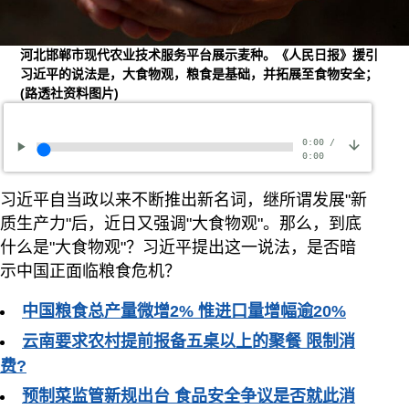
河北邯郸市现代农业技术服务平台展示麦种。《人民日报》援引
习近平的说法是，大食物观，粮食是基础，并拓展至食物安全；
(路透社资料图片)
0:00
/
0:00
习近平自当政以来不断推出新名词，继所谓发展"新
质生产力"后，近日又强调"大食物观"。那么，到底
什么是"大食物观"？习近平提出这一说法，是否暗
示中国正面临粮食危机？
中国粮食总产量微增2% 惟进口量增幅逾20%
云南要求农村提前报备五桌以上的聚餐 限制消
费?
预制菜监管新规出台 食品安全争议是否就此消