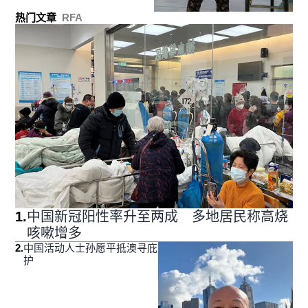
热门文章
RFA
1
.
中国新冠阳性率升至两成 多地居民称高烧
咳嗽增多
2
.
中国活动人士孙愿平抵澳寻庇
护