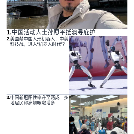
1
.
中国活动人士孙愿平抵澳寻庇护
2
.
美国禁中国人形机器人：中美
科技战，进入“机器人时代”？
3
.
中国新冠阳性率升至两成 多
地居民称高烧咳嗽增多