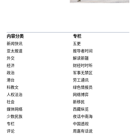
内容分类
专栏
新闻快讯
五更
亚太报道
报导者时间
外交
解读新疆
经济
财经时时听
政治
军事无禁区
港台
劳工通讯
科教文
绿色情报员
人权法治
网络博弈
社会
新移民
媒体网络
西藏纵览
少数民族
夜话中南海
专栏
中国透视
评论
周嘉有话说