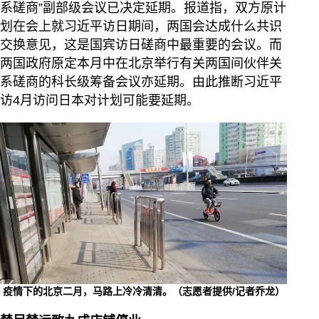
系磋商”副部级会议已决定延期。报道指，双方原计
划在会上就习近平访日期间，两国会达成什么共识
交换意见，这是国宾访日磋商中最重要的会议。而
两国政府原定本月中在北京举行有关两国间伙伴关
系磋商的科长级筹备会议亦延期。由此推断习近平
访4月访问日本对计划可能要延期。
疫情下的北京二月，马路上冷冷清清。（志愿者提供/记者乔龙）