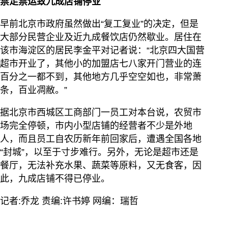
禁足禁运致九成店铺停业
早前北京市政府虽然做出“复工复业”的决定，但是
大部分民营企业及近九成餐饮店仍然歇业。居住在
该市海淀区的居民李金平对记者说：“北京四大国营
超市开业了，其他小的加盟店七八家开门营业的连
百分之一都不到，其他地方几乎空空如也，非常萧
条，百业凋敝。”
据北京市西城区工商部门一员工对本台说，农贸市
场完全停顿，市内小型店铺的经营者不少是外地
人，而且员工自农历新年前回家后，遭遇全国各地
“封城”，以至于寸步难行。另外，无论是超市还是
餐厅，无法补充水果、蔬菜等原料，又无食客，因
此，九成店铺不得已停业。
记者:乔龙 责编:许书婷 网编：瑞哲