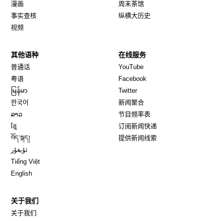
漫画
周末茶馆
事实查核
纵横大历史
视频
其他语种
在线服务
Opens in new window
Opens in new window
普通话
YouTube
Opens in new window
Opens in new window
粤语
Facebook
Opens in new window
Opens in new window
မြန်မာ
Twitter
Opens in new window
한국어
新闻聚合
Opens in new window
ລາວ
节目频率表
Opens in new window
ខ្មែ
订阅新闻快递
Opens in new window
བོད་སྐད།
提供新闻线索
Opens in new window
ئۇيغۇر
Opens in new window
Tiếng Việt
Opens in new window
English
关于我们
关于我们