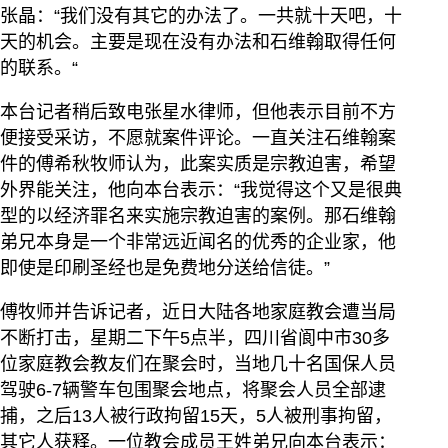
张晶：“我们没有其它的办法了。一共就十天吧，十
天的机会。主要是现在没有办法和石维翰取得任何
的联系。“
本台记者稍后致电张星水律师，但他表示目前不方
便接受采访，不愿就案件评论。一直关注石维翰案
件的傅希秋牧师认为，此案实质是宗教迫害，希望
外界能关注，他向本台表示：“我觉得这个又是很典
型的以经济罪名来实施宗教迫害的案例。那石维翰
弟兄本身是一个非常远近闻名的优秀的企业家，他
即使是印刷圣经也是免费地分送给信徒。”
傅牧师并告诉记者，近日大陆各地家庭教会遭当局
不断打击，星期二下午5点半，四川省阆中市30多
位家庭教会教友们在聚会时，当地几十名国保人员
驾驶6-7辆警车包围聚会地点，将聚会人员全部逮
捕，之后13人被行政拘留15天，5人被刑事拘留，
其它人获释。一位教会成员王姓弟兄向本台表示：