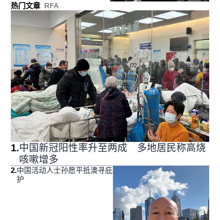
热门文章
RFA
1
.
中国新冠阳性率升至两成 多地居民称高烧
咳嗽增多
2
.
中国活动人士孙愿平抵澳寻庇
护