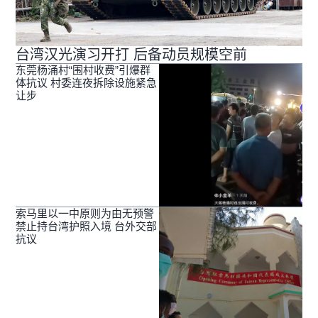
台湾汉光演习开打 后备动员规模空前
东莞杨涌村“围村收费”引爆群
体抗议 村委连夜拆除设施紧急
让步
索马里以一中原则为由无预警
禁止持台湾护照入境 台外交部
抗议