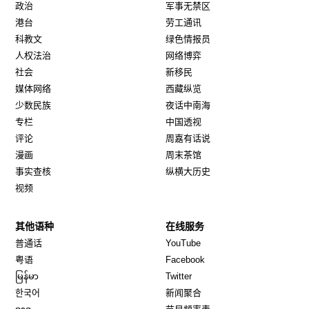
政治
军事无禁区
港台
劳工通讯
科教文
绿色情报员
人权法治
网络博弈
社会
新移民
媒体网络
西藏纵览
少数民族
夜话中南海
专栏
中国透视
评论
周嘉有话说
漫画
周末茶馆
事实查核
纵横大历史
视频
其他语种
在线服务
Opens in new window
Opens in new window
普通话
YouTube
Opens in new window
Opens in new window
粤语
Facebook
Opens in new window
Opens in new window
မြန်မာ
Twitter
Opens in new window
한국어
新闻聚合
Opens in new window