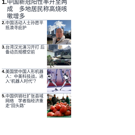
1
.
中国新冠阳性率升至两
成 多地居民称高烧咳
嗽增多
2
.
中国活动人士孙愿平
抵澳寻庇护
3
.
台湾汉光演习开打 后
备动员规模空前
4
.
美国禁中国人形机器
人：中美科技战，进
入“机器人时代”？
5
.
中国供销社扩张县域
网络 学者指经济重
走“回头路”