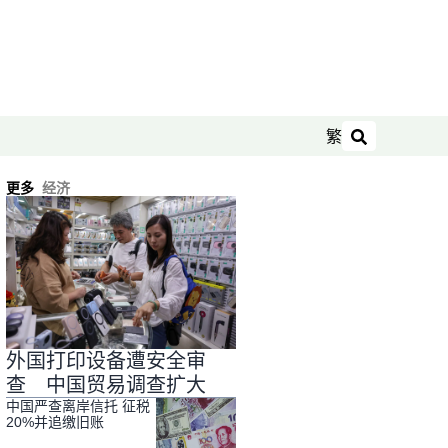
繁
搜索
更多
经济
外国打印设备遭安全审
查 中国贸易调查扩大
中国严查离岸信托 征税
20%并追缴旧账