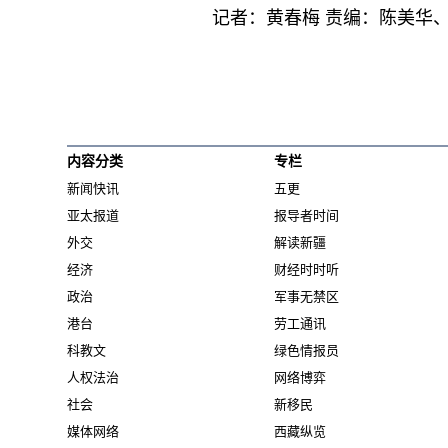
记者：黄春梅 责编：陈美华、
内容分类
专栏
新闻快讯
五更
亚太报道
报导者时间
外交
解读新疆
经济
财经时时听
政治
军事无禁区
港台
劳工通讯
科教文
绿色情报员
人权法治
网络博弈
社会
新移民
媒体网络
西藏纵览