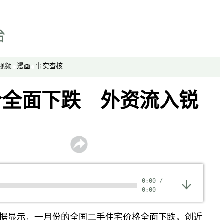
漫画
事实查核
视频
显示 视频 个子部分
视频
漫画
事实查核
亚洲很想聊
价全面下跌 外资流入锐
观点
专题与访谈
兵家常事
0:00
/
0:00
据显示，一月份的全国二手住宅价格全面下跌，创近