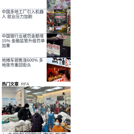
中国多地工厂引入机器
人 就业压力加剧
中国银行业被罚金额增
15% 金融监管升级罚单
加重
地摊车销售涨600% 多
地夜市重回街头
热门文章
RFA