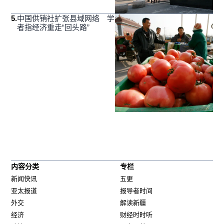
5
.
中国供销社扩张县域网络 学
者指经济重走“回头路”
内容分类
专栏
新闻快讯
五更
亚太报道
报导者时间
外交
解读新疆
经济
财经时时听