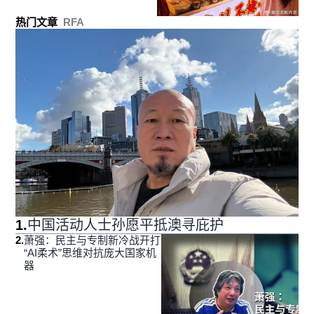
热门文章
RFA
1
.
中国活动人士孙愿平抵澳寻庇护
2
.
萧强：民主与专制新冷战开打
“AI柔术”思维对抗庞大国家机
器