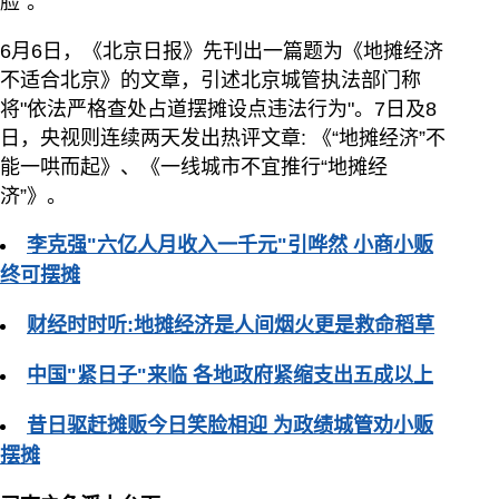
脸"。
6月6日，《北京日报》先刊出一篇题为《地摊经济
不适合北京》的文章，引述北京城管执法部门称
将"依法严格查处占道摆摊设点违法行为"。7日及8
日，央视则连续两天发出热评文章: 《“地摊经济”不
能一哄而起》、《一线城市不宜推行“地摊经
济”》。
李克强"六亿人月收入一千元"引哗然 小商小贩
终可摆摊
财经时时听:地摊经济是人间烟火更是救命稻草
中国"紧日子"来临 各地政府紧缩支出五成以上
昔日驱赶摊贩今日笑脸相迎 为政绩城管劝小贩
摆摊