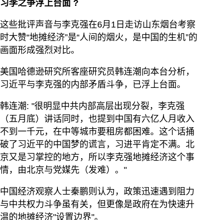
习李之争浮上台面
?
这些批评声音与李克强在6月1日走访山东烟台考察
时大赞“地摊经济”是“人间的烟火，是中国的生机”的
画面形成强烈对比。
美国哈德逊研究所客座研究员韩连潮向本台分析，
习近平与李克强的内部矛盾斗争，已浮上台面。
韩连潮: "很明显中共内部高层出现分裂，李克强
（五月底）讲话同时，也提到中国有六亿人月收入
不到一千元，在中等城市要租房都困难。这个话捅
破了习近平的中国梦的谎言，习进平肯定不满。北
京又是习掌控的地方，所以李克强地摊经济这个事
情，由北京与党媒先（发难）。"
中国经济观察人士秦鹏则认为，政策迅速遇到阻力
与中共权力斗争虽有关，但更像是政府在为快速升
温的地摊经济"设置边界"。