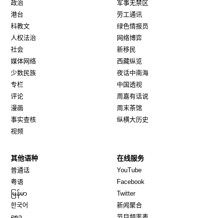
政治
军事无禁区
港台
劳工通讯
科教文
绿色情报员
人权法治
网络博弈
社会
新移民
媒体网络
西藏纵览
少数民族
夜话中南海
专栏
中国透视
评论
周嘉有话说
漫画
周末茶馆
事实查核
纵横大历史
视频
其他语种
在线服务
Opens in new window
Opens in new window
普通话
YouTube
Opens in new window
Opens in new window
粤语
Facebook
Opens in new window
Opens in new window
မြန်မာ
Twitter
Opens in new window
한국어
新闻聚合
Opens in new window
ລາວ
节目频率表