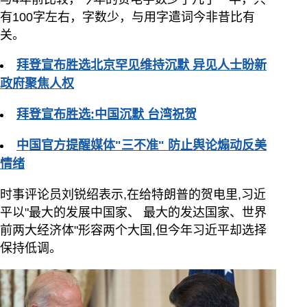
有100字左右，字数少，与用字遣词今非昔比有
关。
拜登宣布胜选北京罕见维持沉默 异见人士盼新
政府聚焦人权
拜登宣布胜选:中国沉默 台湾祝贺
中国官方提醒媒体"三不准" 防止舆论煽动反美
情绪
时事评论员刘锐绍表示,在给特朗普的贺电里,习近
平以"最大的发展中国家、 最大的发达国家、世界
前两大经济体"形容两个大国,但今年习近平却选择
保持低调。