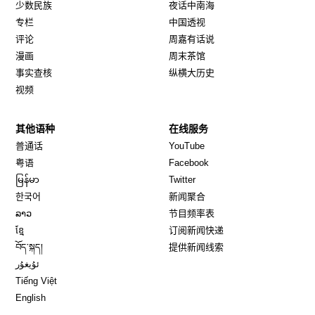
少数民族
夜话中南海
专栏
中国透视
评论
周嘉有话说
漫画
周末茶馆
事实查核
纵横大历史
视频
其他语种
在线服务
Opens in new window
Opens in new window
普通话
YouTube
Opens in new window
Opens in new window
粤语
Facebook
Opens in new window
Opens in new window
မြန်မာ
Twitter
Opens in new window
한국어
新闻聚合
Opens in new window
ລາວ
节目频率表
Opens in new window
ខ្មែ
订阅新闻快递
Opens in new window
བོད་སྐད།
提供新闻线索
Opens in new window
ئۇيغۇر
Opens in new window
Tiếng Việt
Opens in new window
English