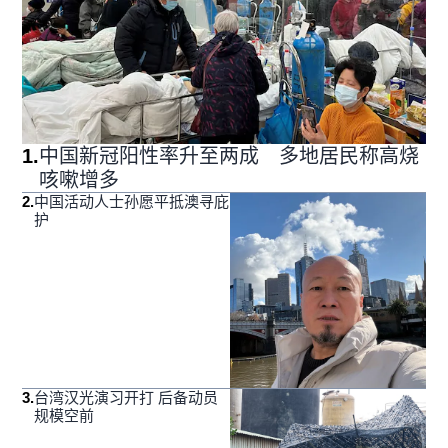
1
.
中国新冠阳性率升至两成 多地居民称高烧
咳嗽增多
2
.
中国活动人士孙愿平抵澳寻庇
护
3
.
台湾汉光演习开打 后备动员
规模空前