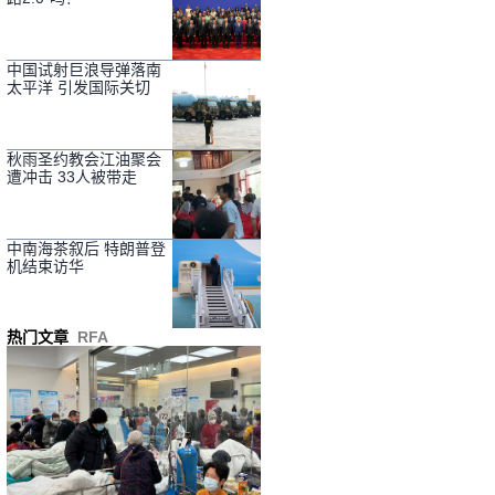
中国试射巨浪导弹落南
太平洋 引发国际关切
秋雨圣约教会江油聚会
遭冲击 33人被带走
中南海茶叙后 特朗普登
机结束访华
热门文章
RFA