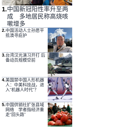
1
.
中国新冠阳性率升至两
成 多地居民称高烧咳
嗽增多
2
.
中国活动人士孙愿平
抵澳寻庇护
3
.
台湾汉光演习开打 后
备动员规模空前
4
.
美国禁中国人形机器
人：中美科技战，进
入“机器人时代”？
5
.
中国供销社扩张县域
网络 学者指经济重
走“回头路”