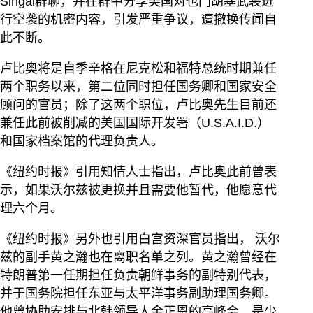
Singal群聊，并在群中分享美国对也门胡塞武装进
行空袭的机密内容，引发严重争议，遭撤换传闻自
此不断。
卢比奥将是自季辛格在尼克松和福特总统时期兼任
两个职务以来，第二位同时担任国务卿和国家安全
顾问的官员；除了这两个职位，卢比奥先生目前还
兼任此前被削减的美国国际开发署（U.S.A.I.D.）
和国家档案馆的代理负责人。
《纽约时报》引用知情人士指出，卢比奥此前曾表
示，如果沃尔兹被更换并且需要他暂代，他愿意代
理六个月。
《纽约时报》另外也引用白宫资深官员指出， 沃尔
兹的副手黄之瀚也在离职名单之列。黄之瀚曾经在
特朗普第一任期担任负责朝鲜事务的副特别代表，
并于国务院担任东亚与太平洋事务副助理国务卿。
他曾协助安排与北韩领导人金正恩的高峰会，是少