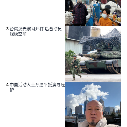
3
.
台湾汉光演习开打 后备动员
规模空前
4
.
中国活动人士孙愿平抵澳寻庇
护