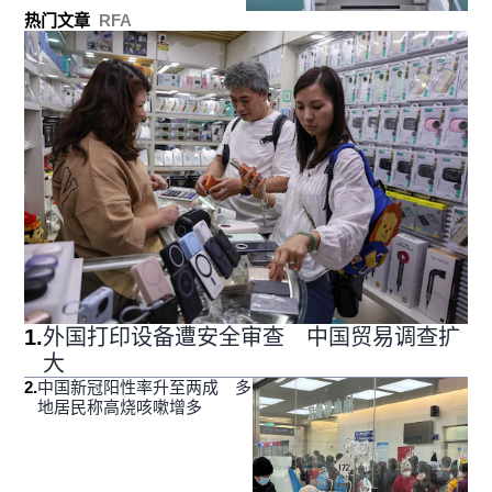
热门文章
RFA
1
.
外国打印设备遭安全审查 中国贸易调查扩
大
2
.
中国新冠阳性率升至两成 多
地居民称高烧咳嗽增多