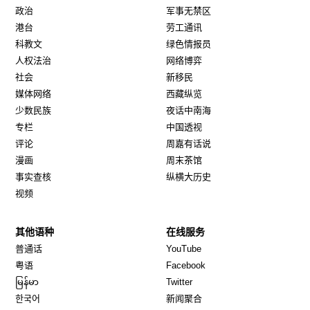
政治
军事无禁区
港台
劳工通讯
科教文
绿色情报员
人权法治
网络博弈
社会
新移民
媒体网络
西藏纵览
少数民族
夜话中南海
专栏
中国透视
评论
周嘉有话说
漫画
周末茶馆
事实查核
纵横大历史
视频
其他语种
在线服务
Opens in new window
Opens in new window
普通话
YouTube
Opens in new window
Opens in new window
粤语
Facebook
Opens in new window
Opens in new window
မြန်မာ
Twitter
Opens in new window
한국어
新闻聚合