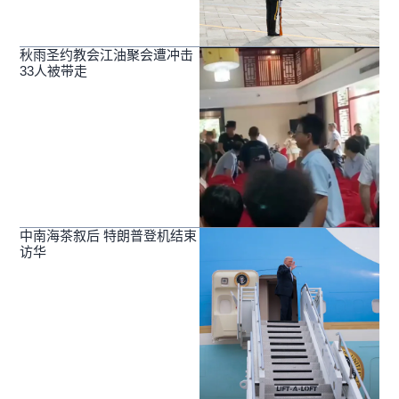
秋雨圣约教会江油聚会遭冲击
33人被带走
中南海茶叙后 特朗普登机结束
访华