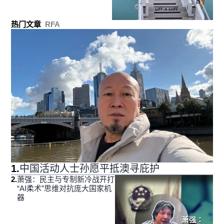
热门文章
RFA
1
.
中国活动人士孙愿平抵澳寻庇护
2
.
萧强：民主与专制新冷战开打
“AI柔术”思维对抗庞大国家机
器