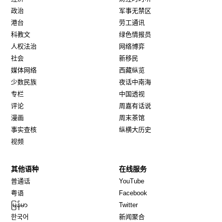
政治
军事无禁区
港台
劳工通讯
科教文
绿色情报员
人权法治
网络博弈
社会
新移民
媒体网络
西藏纵览
少数民族
夜话中南海
专栏
中国透视
评论
周嘉有话说
漫画
周末茶馆
事实查核
纵横大历史
视频
其他语种
在线服务
Opens in new window
Opens in new window
普通话
YouTube
Opens in new window
Opens in new window
粤语
Facebook
Opens in new window
Opens in new window
မြန်မာ
Twitter
Opens in new window
한국어
新闻聚合