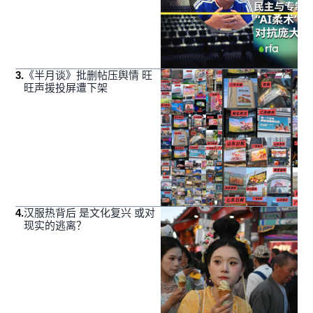
3
.
《半月谈》批删帖压舆情 旺
旺声援投屏遭下架
4
.
汉服热背后 是文化复兴 或对
现实的逃离？