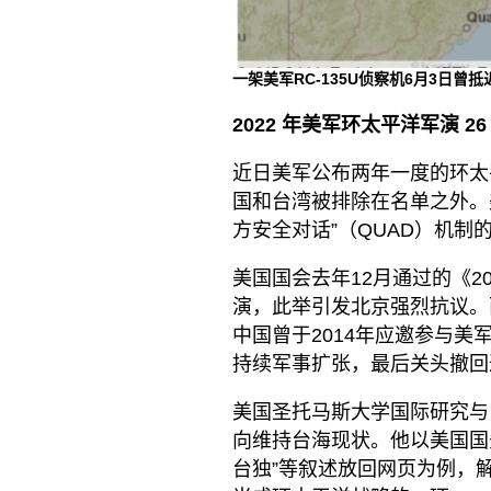
一架美军RC-135U侦察机6月3日曾
2022
年美军环太平洋军演
26
近日美军公布两年一度的环太平
国和台湾被排除在名单之外。美
方安全对话”（QUAD）机制
美国国会去年12月通过的《2
演，此举引发北京强烈抗议。
中国曾于2014年应邀参与美
持续军事扩张，最后关头撤回
美国圣托马斯大学国际研究与
向维持台海现状。他以美国国
台独”等叙述放回网页为例，