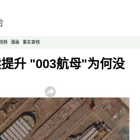
视频
漫画
事实查核
升 "003航母"为何没