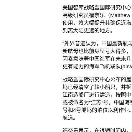
美国智库战略暨国际研究中心（CSI
高级研究员福奈乐（Matthew
使用，将大幅提升其确保近海
到离大陆更远的地方。
“外界普遍认为，中国最新航
新航母也比前身型号大得多，
因素意味著中国海军在未来几
更有能力的海军飞机联队(air
战略暨国际研究中心公布的最新
坞已经清空了较小船只，并拆
江南造船厂进行建造，按照中
或被命名为“江苏”号。中国海
号和4号船坞的泊位以利作业
航道。
福奈乐表示，在很短时间内，