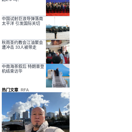
中国试射巨浪导弹落南
太平洋 引发国际关切
秋雨圣约教会江油聚会
遭冲击 33人被带走
中南海茶叙后 特朗普登
机结束访华
热门文章
RFA