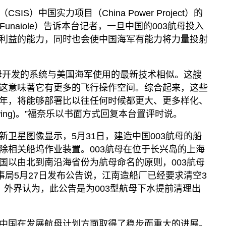
S）中国实力项目（China Power Project）的
 Funaiole）告诉本台记者，一旦中国的003航母投入
利益的能力，同时也会使中国海军有能力将力量投射
母开发的系统与美国海军使用的最新技术相似。这艘
这意味著它有更多的飞行操作空间。综合起来，这些
年，将能够部署比以往任何时候都更大、更多样化、
wing)。”福奈乐以书面方式回复本台置评时说。
卫星图像显示，5月31日，建造中国003航母的船
除相关船坞作业装置。003航母在位于长兴岛的上海
国以由北到南沿海省份为航母命名的原则，003航母
事局5月27日发布公告说，江南造船厂已经要求清空3
。外界认为，此公告是为003型航母下水提前清理出
中国在发展航母计划方面取得了稳步而重大的进展。