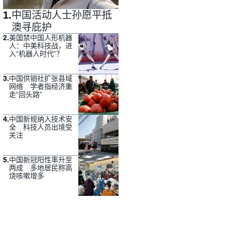
1
.
中国活动人士孙愿平抵
澳寻庇护
2
.
美国禁中国人形机器
人：中美科技战，进
入“机器人时代”？
3
.
中国供销社扩张县域
网络 学者指经济重
走“回头路”
4
.
中国新规纳入技术安
全 科技人员出境受
关注
5
.
中国新冠阳性率升至
两成 多地居民称高
烧咳嗽增多