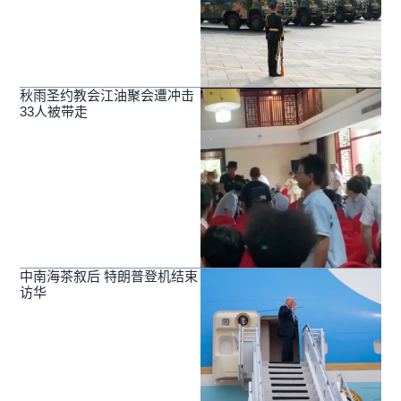
秋雨圣约教会江油聚会遭冲击
33人被带走
中南海茶叙后 特朗普登机结束
访华