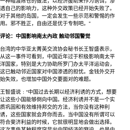
一种暗渡陈仓的做法，以经济援助来作为诱饵，渗
透自己的影响力，这种外交政策已经开始失败了。
对于其他的岛国，一定会发生一些示范和警惕的作
用。邪不胜正，自由还是优于专制吧。”
评论：中国影响南太內政 触动邻国警觉
台湾的中华亚太菁英交流协会秘书长王智盛表示，
从这一事件可看到，中国近年过于积极影响南太平
洋国家，特别是大力协助所罗门办太平洋运动会，
这已触动邻近国家对中国渗透的担忧。金钱外交开
始失效，也增加中国外交要面对的难题。
王智盛说﹕“中国过去长期以经济利诱的方式，想要
让这些小国能够倒向中国。经济利诱并不是一个实
质巩固和有效维持邦交的方法，当你没有这种利
诱，这些国家就会弃你而去。当中国没有所谓可以
符合斐济利益的时候，它就很明显地会做出选择。
这次事件某种程度突显出中国经济的窘迫，也是中