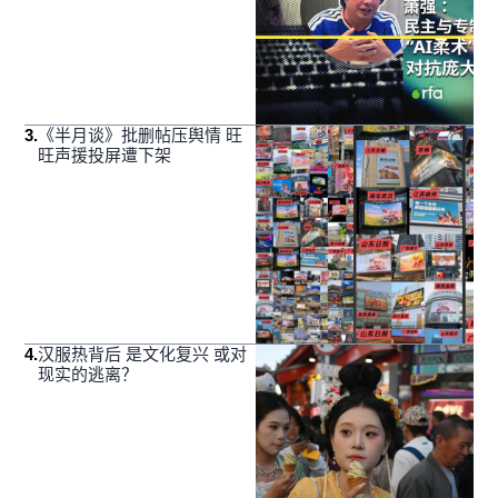
3
.
《半月谈》批删帖压舆情 旺
旺声援投屏遭下架
4
.
汉服热背后 是文化复兴 或对
现实的逃离？