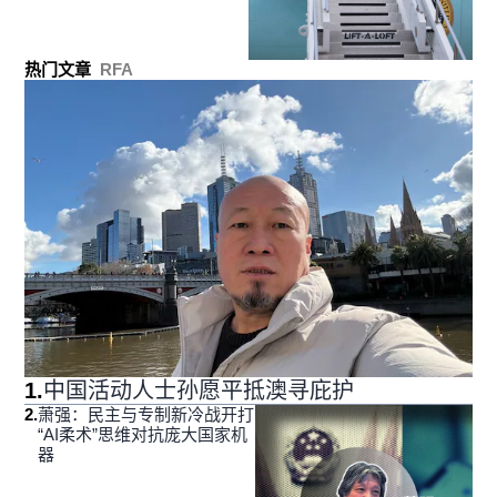
热门文章
RFA
1
.
中国活动人士孙愿平抵澳寻庇护
2
.
萧强：民主与专制新冷战开打
“AI柔术”思维对抗庞大国家机
器