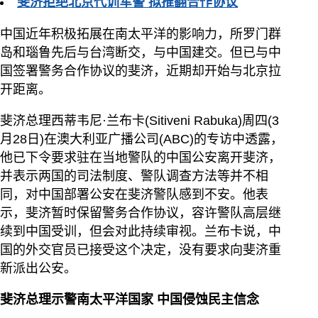
斐济拒绝北京代训军警 拟推翻合作协议
中国近年积极拓展在南太平洋的影响力，所罗门群
岛和瑙鲁先后与台湾断交，与中国建交。但已与中
国签署警务合作协议的斐济，近期却开始与北京拉
开距离。
斐济总理西蒂韦尼·兰布卡(Sitiveni Rabuka)周四(3
月28日)在澳大利亚广播公司(ABC)的专访中透露，
他已下令要求驻在当地警队的中国公安离开斐济，
并表示两国的司法制度、警队调查方法等并不相
同，对中国部署公安在斐济警队感到不安。他表
示，斐济暂时保留警务合作协议，容许警队高层继
续到中国受训，但会对此持续审视。兰布卡说，中
国的外交官员已接受这个决定，没有要求向斐济重
新派出公安。
斐济总理示警南太平洋国家 中国侵蚀民主信念