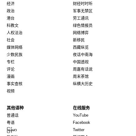
经济
财经时时听
政治
军事无禁区
港台
劳工通讯
科教文
绿色情报员
人权法治
网络博弈
社会
新移民
媒体网络
西藏纵览
少数民族
夜话中南海
专栏
中国透视
评论
周嘉有话说
漫画
周末茶馆
事实查核
纵横大历史
视频
其他语种
在线服务
Opens in new window
Opens in new window
普通话
YouTube
Opens in new window
Opens in new window
粤语
Facebook
Opens in new window
Opens in new window
မြန်မာ
Twitter
Opens in new window