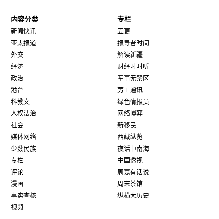
内容分类
专栏
新闻快讯
五更
亚太报道
报导者时间
外交
解读新疆
经济
财经时时听
政治
军事无禁区
港台
劳工通讯
科教文
绿色情报员
人权法治
网络博弈
社会
新移民
媒体网络
西藏纵览
少数民族
夜话中南海
专栏
中国透视
评论
周嘉有话说
漫画
周末茶馆
事实查核
纵横大历史
视频