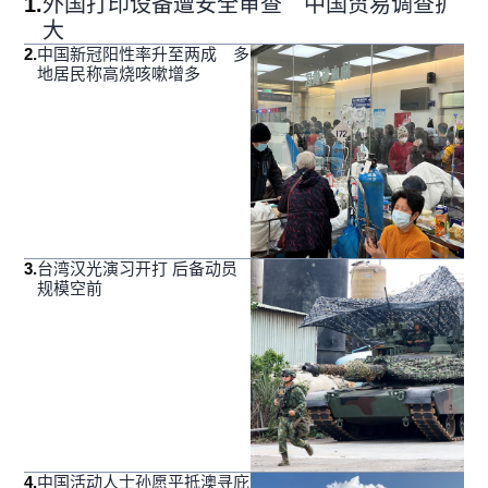
1
.
外国打印设备遭安全审查 中国贸易调查扩
大
2
.
中国新冠阳性率升至两成 多
地居民称高烧咳嗽增多
3
.
台湾汉光演习开打 后备动员
规模空前
4
.
中国活动人士孙愿平抵澳寻庇