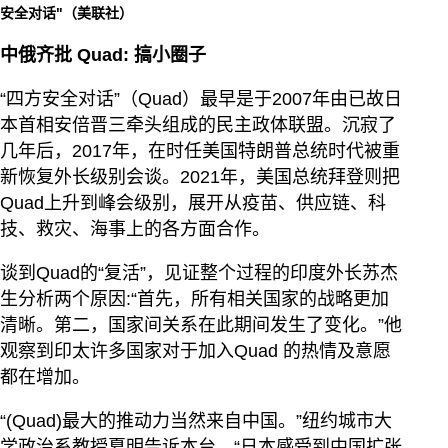
安全对话"（美联社）
中俄齐批
Quad:
搞小圈子
“四方安全对话”（Quad）最早是于2007年由已故日
本首相安倍晋三牵头组成的民主政体联盟。沉寂了
几年后，2017年，在时任美国特朗普总统时代被重
新恢复外长级别会谈。2021年，美国总统拜登则把
Quad上升到峰会级别，展开从疫苗、供应链、科
技、救灾、海事上的各方面合作。
谈到Quad的“复活”，见证整个过程的印度外长苏杰
生分析两个原因:“首先，所有相关国家的战略更加
清晰。第二，国家间关系在此期间发生了变化。”他
观察到印太许多国家对于加入Quad 的热情及意愿
都在增加。
“(Quad)最大的推动力当然来自中国。”纽约城市大
学政治系教授夏明告诉本台，“日本感受到中国扩张