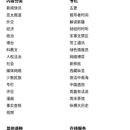
内容分类
专栏
新闻快讯
五更
亚太报道
报导者时间
外交
解读新疆
经济
财经时时听
政治
军事无禁区
港台
劳工通讯
科教文
绿色情报员
人权法治
网络博弈
社会
新移民
媒体网络
西藏纵览
少数民族
夜话中南海
专栏
中国透视
评论
周嘉有话说
漫画
周末茶馆
事实查核
纵横大历史
视频
其他语种
在线服务