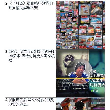
2
.
《半月谈》批删帖压舆情 旺
旺声援投屏遭下架
3
.
萧强：民主与专制新冷战开打
“AI柔术”思维对抗庞大国家机
器
4
.
汉服热背后 是文化复兴 或对
现实的逃离？