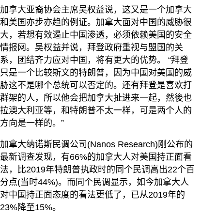
加拿大亚裔协会主席吴权益说，这又是一个加拿大
和美国亦步亦趋的例证。加拿大面对中国的威胁很
大，若想有效遏止中国渗透，必须依赖美国的安全
情报网。吴权益并说，拜登政府重视与盟国的关
系，团结齐力应对中国，将有更大的优势。 “拜登
只是一个比较斯文的特朗普，因为中国对美国的威
胁这不是哪个总统可以否定的。还有拜登是喜欢打
群架的人，所以他会把加拿大扯进来一起，然後也
拉澳大利亚等，和特朗普不太一样，可是两个人的
方向是一样的。”
加拿大纳诺斯民调公司(Nanos Research)刚公布的
最新调查发现，有66%的加拿大人对美国持正面看
法，比2019年特朗普执政时的同个民调高出22个百
分点(当时44%)。而同个民调显示，如今加拿大人
对中国持正面态度的看法更低了，已从2019年的
23%降至15%。