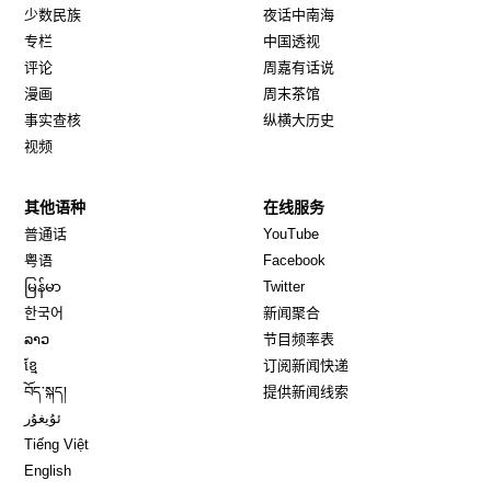
少数民族
夜话中南海
专栏
中国透视
评论
周嘉有话说
漫画
周末茶馆
事实查核
纵横大历史
视频
其他语种
在线服务
Opens in new window
Opens in new window
普通话
YouTube
Opens in new window
Opens in new window
粤语
Facebook
Opens in new window
Opens in new window
မြန်မာ
Twitter
Opens in new window
한국어
新闻聚合
Opens in new window
ລາວ
节目频率表
Opens in new window
ខ្មែ
订阅新闻快递
Opens in new window
བོད་སྐད།
提供新闻线索
Opens in new window
ئۇيغۇر
Opens in new window
Tiếng Việt
Opens in new window
English