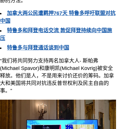
胁的方法。”
加拿大两公民遭羁押767天 特鲁多呼吁联盟对抗
中国
特鲁多和拜登电话交流 敦促拜登持续向中国施
压
特鲁多与拜登通话谈到中国
“我们将共同努力支持两名加拿大人- 斯帕弗
(Michael Spavor)和康明凯(Michael Kovrig)被安全
释放。他们是人，不是用来讨价还价的筹码。加拿
大和美国将共同对抗违反普世权利及民主自由的
事。”