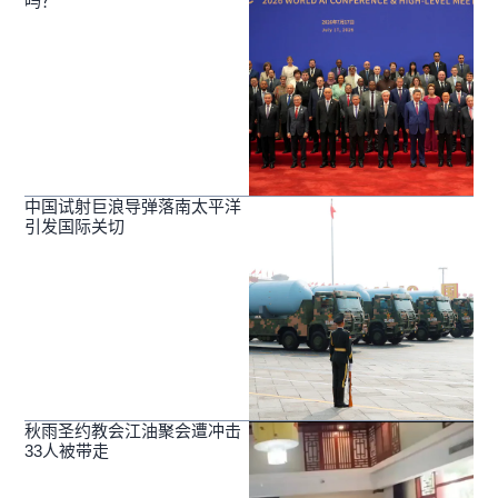
吗？
中国试射巨浪导弹落南太平洋
引发国际关切
秋雨圣约教会江油聚会遭冲击
33人被带走