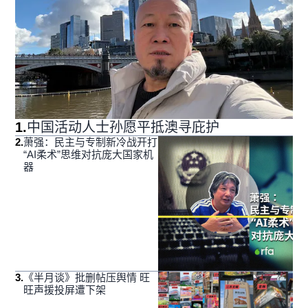
1
.
中国活动人士孙愿平抵澳寻庇护
2
.
萧强：民主与专制新冷战开打
“AI柔术”思维对抗庞大国家机
器
3
.
《半月谈》批删帖压舆情 旺
旺声援投屏遭下架