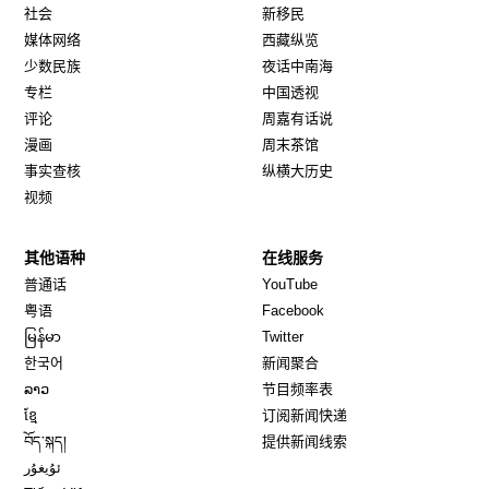
社会
新移民
媒体网络
西藏纵览
少数民族
夜话中南海
专栏
中国透视
评论
周嘉有话说
漫画
周末茶馆
事实查核
纵横大历史
视频
其他语种
在线服务
Opens in new window
Opens in new window
普通话
YouTube
Opens in new window
Opens in new window
粤语
Facebook
Opens in new window
Opens in new window
မြန်မာ
Twitter
Opens in new window
한국어
新闻聚合
Opens in new window
ລາວ
节目频率表
Opens in new window
ខ្មែ
订阅新闻快递
Opens in new window
བོད་སྐད།
提供新闻线索
Opens in new window
ئۇيغۇر
Opens in new window