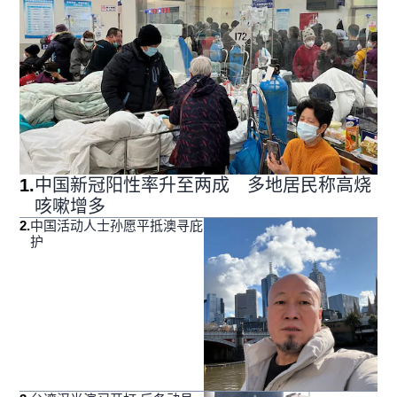
1
.
中国新冠阳性率升至两成 多地居民称高烧
咳嗽增多
2
.
中国活动人士孙愿平抵澳寻庇
护