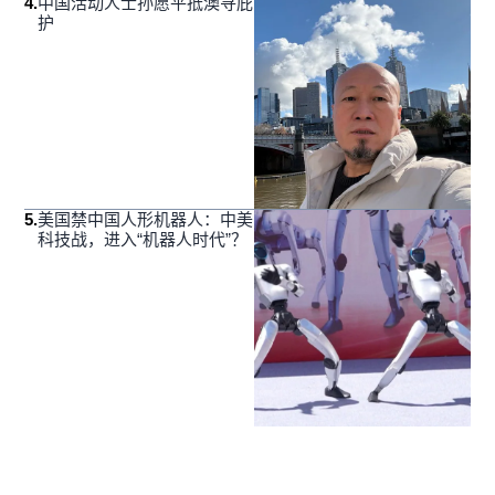
4
.
中国活动人士孙愿平抵澳寻庇
护
5
.
美国禁中国人形机器人：中美
科技战，进入“机器人时代”？