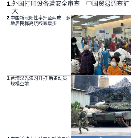
1
.
外国打印设备遭安全审查 中国贸易调查扩
大
2
.
中国新冠阳性率升至两成 多
地居民称高烧咳嗽增多
3
.
台湾汉光演习开打 后备动员
规模空前