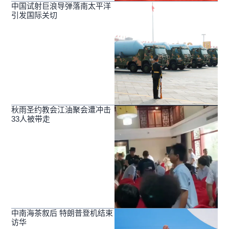
中国试射巨浪导弹落南太平洋
引发国际关切
秋雨圣约教会江油聚会遭冲击
33人被带走
中南海茶叙后 特朗普登机结束
访华