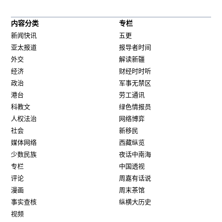
内容分类
专栏
新闻快讯
五更
亚太报道
报导者时间
外交
解读新疆
经济
财经时时听
政治
军事无禁区
港台
劳工通讯
科教文
绿色情报员
人权法治
网络博弈
社会
新移民
媒体网络
西藏纵览
少数民族
夜话中南海
专栏
中国透视
评论
周嘉有话说
漫画
周末茶馆
事实查核
纵横大历史
视频